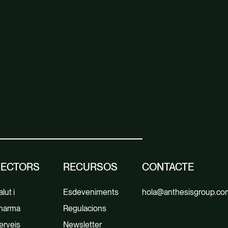
SECTORS
RECURSOS
CONTACTE
lut i
Esdeveniments
hola@anthesisgroup.co
harma
Regulacions
erveis
Newsletter