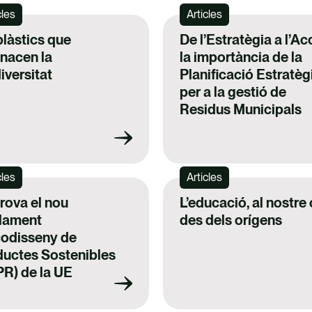
cles
Articles
plàstics que
De l’Estratègia a l’Ac
nacen la
la importància de la
iversitat
Planificació Estratèg
per a la gestió de
Residus Municipals
cles
Articles
rova el nou
L’educació, al nostre
lament
des dels orígens
codisseny de
ductes Sostenibles
R) de la UE