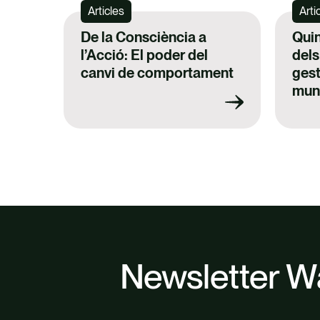
Articles
Arti
De la Consciència a
Quin
l’Acció: El poder del
dels
canvi de comportament
gest
mun
Newsletter W