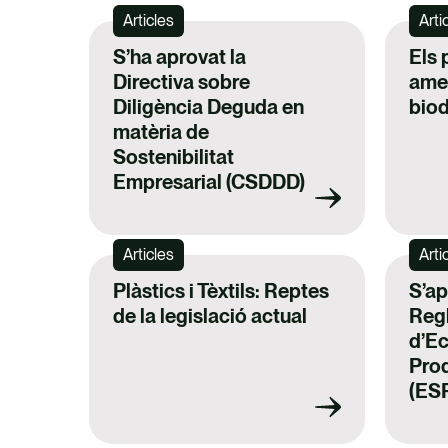
Articles
Arti
S’ha aprovat la
Els 
Directiva sobre
ame
Diligència Deguda en
biod
matèria de
Sostenibilitat
Empresarial (CSDDD)
Articles
Arti
Plàstics i Tèxtils: Reptes
S’ap
de la legislació actual
Reg
d’E
Pro
(ESP