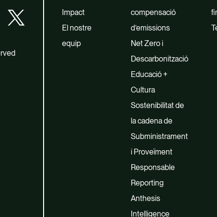
Impact
compensació
f
El nostre
d’emissions
T
equip
Net Zero i
erved
Descarbonització
Educació +
Cultura
Sostenibilitat de
la cadena de
Subministrament
i Proveïment
Responsable
Reporting
Anthesis
Intelligence