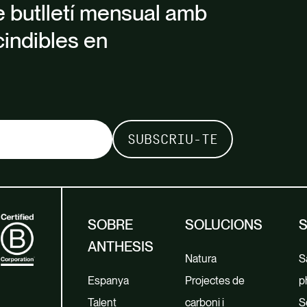
e butlletí mensual amb
cindibles en
SOBRE
SOLUCIONS
ANTHESIS
Natura
Sa
Espanya
Projectes de
p
Talent
carboni i
S