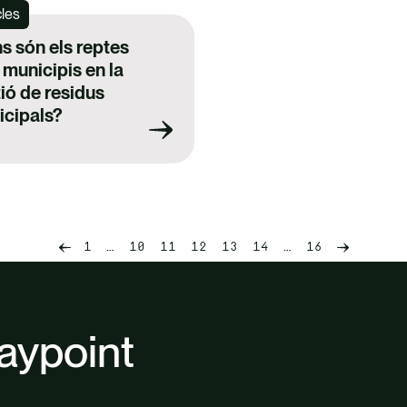
cles
s són els reptes
 municipis en la
ió de residus
icipals?
page
Next
1
…
10
11
12
13
14
…
16
Previou
page
aypoint