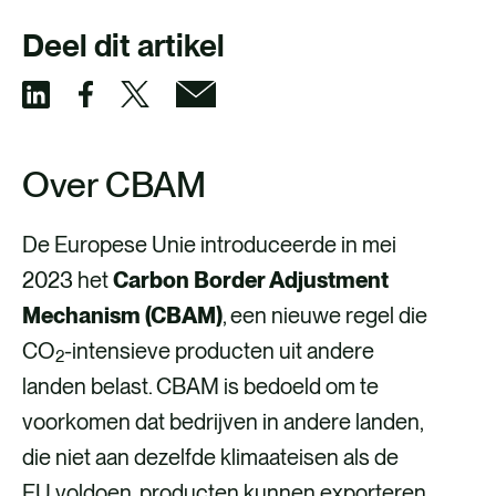
Deel dit artikel
D
D
D
D
e
e
e
e
Over CBAM
e
e
e
e
l
l
l
l
De Europese Unie introduceerde in mei
v
v
v
v
2023 het
Carbon Border Adjustment
i
i
i
i
Mechanism (CBAM)
, een nieuwe regel die
a
a
a
a
CO
-intensieve producten uit andere
2
F
X
e
L
landen belast. CBAM is bedoeld om te
a
-
i
voorkomen dat bedrijven in andere landen,
c
m
n
die niet aan dezelfde klimaateisen als de
e
a
k
EU voldoen, producten kunnen exporteren