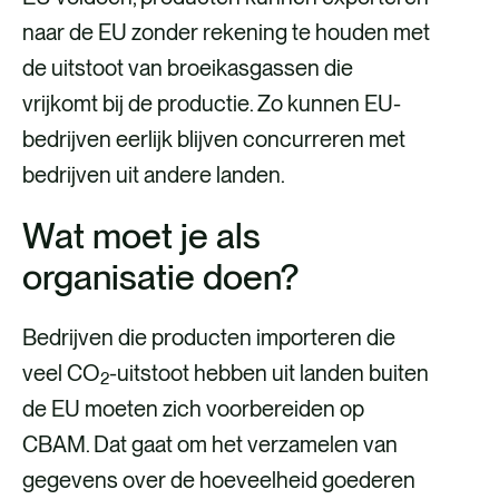
b
i
e
naar de EU zonder rekening te houden met
o
l
d
de uitstoot van broeikasgassen die
o
i
vrijkomt bij de productie. Zo kunnen EU-
k
n
bedrijven eerlijk blijven concurreren met
bedrijven uit andere landen.
Wat moet je als
organisatie doen?
Bedrijven die producten importeren die
veel CO
-uitstoot hebben uit landen buiten
2
de EU moeten zich voorbereiden op
CBAM. Dat gaat om het verzamelen van
gegevens over de hoeveelheid goederen