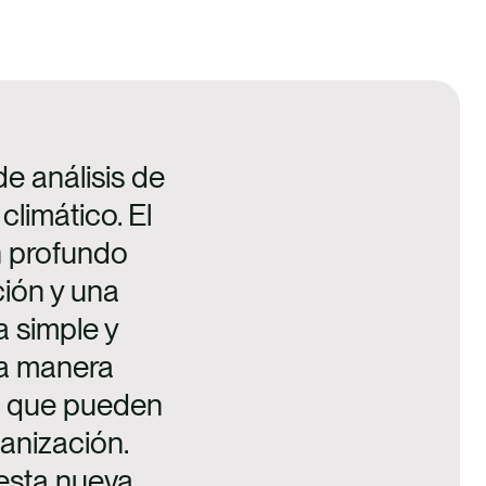
de análisis de
limático. El
n profundo
ción y una
 simple y
na manera
ia que pueden
anización.
esta nueva