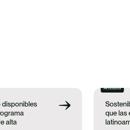
SG
Artículos
 disponibles
Sosteni
Programa
que las
e alta
latinoa