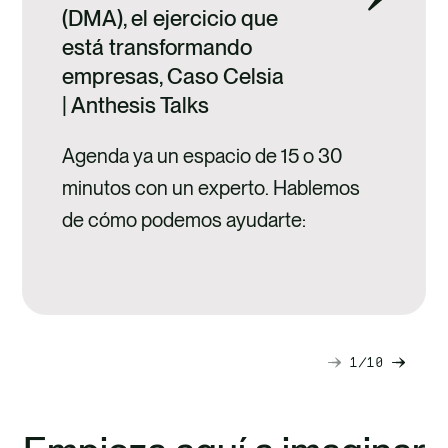
(DMA), el ejercicio que
está transformando
empresas, Caso Celsia
| Anthesis Talks
Agenda ya un espacio de 15 o 30
minutos con un experto. Hablemos
de cómo podemos ayudarte:
1
10
Next
Previ
slide
slide