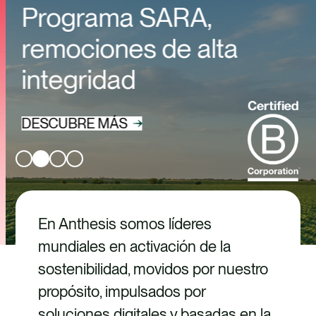
TALENTO
Programa SARA,
CONTACTO
remociones de alta
integridad
DESCUBRE MÁS
En Anthesis somos líderes
mundiales en activación de la
sostenibilidad, movidos por nuestro
propósito, impulsados por
soluciones digitales y basadas en la