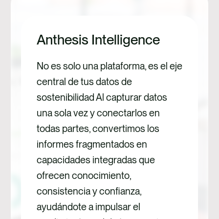
producción en
personas
nuestros límites
colectiva
Anthesis Intelligence
planetarios está
mundo m
impulsando una
sostenible
No es solo una plataforma, es el eje
necesidad de
con cada
central de tus datos de
innovación y
Nuestra m
sostenibilidad Al capturar datos
transformación a una
capacitar 
una sola vez y conectarlos en
escala sin
agentes d
todas partes, convertimos los
precedentes,
Dotamos a
informes fragmentados en
creando tanto
personas 
capacidades integradas que
oportunidades como
conocimie
ofrecen conocimiento,
obligaciones para las
habilidade
consistencia y confianza,
organizaciones de
mentalid
ayudándote a impulsar el
todo el mundo. Las
necesari