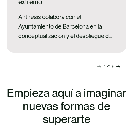
extremo
Anthesis colabora con el
Ayuntamiento de Barcelona en la
conceptualización y el despliegue de
"Barcelona a 50º".
1
10
Diapositiva
Diapo
siguiente
anteri
Empieza aquí a imaginar
nuevas formas de
superarte