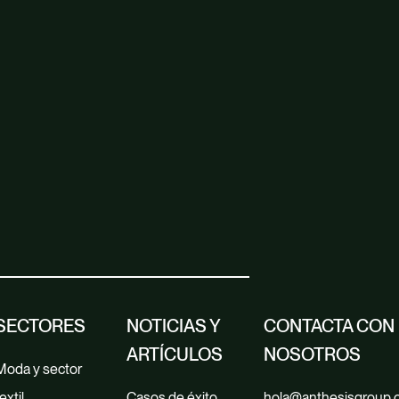
SECTORES
NOTICIAS Y
CONTACTA CON
ARTÍCULOS
NOSOTROS
Moda y sector
extil
Casos de éxito
hola@anthesisgroup