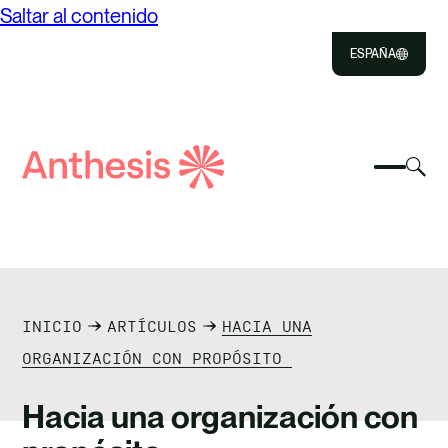
Saltar al contenido
ESPAÑA
Close
Select
Sel
to
Selecc
Búsqueda
par
Selec
Close
para
de
alte
para
alterna
el
busca
Anthesis
el
mo
NOSOTROS
menú
de
móvil
bús
SOLUCIONES
INICIO
ARTÍCULOS
HACIA UNA
IMPACTO
ORGANIZACIÓN CON PROPÓSITO
RECURSOS
Hacia una organización con