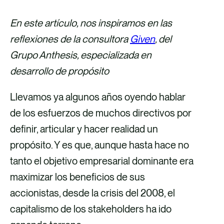
o
o
o
o
m
m
m
m
En este artículo, nos inspiramos en las
p
p
p
p
reflexiones de la consultora
Given
, del
a
a
a
a
Grupo Anthesis, especializada en
r
r
r
r
desarrollo de propósito
t
t
t
t
Llevamos ya algunos años oyendo hablar
i
i
i
i
de los esfuerzos de muchos directivos por
r
r
r
r
definir, articular y hacer realidad un
v
v
p
v
propósito. Y es que, aunque hasta hace no
í
í
o
í
tanto el objetivo empresarial dominante era
a
a
r
a
maximizar los beneficios de sus
F
X
c
L
accionistas, desde la crisis del 2008, el
a
o
i
capitalismo de los stakeholders ha ido
c
r
n