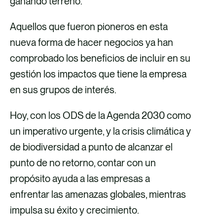
ganando terreno.
e
r
k
b
e
e
Aquellos que fueron pioneros en esta
o
o
d
nueva forma de hacer negocios ya han
o
e
i
comprobado los beneficios de incluir en su
k
l
n
gestión los impactos que tiene la empresa
e
en sus grupos de interés.
c
t
Hoy, con los ODS de la Agenda 2030 como
r
un imperativo urgente, y la crisis climática y
ó
de biodiversidad a punto de alcanzar el
n
punto de no retorno, contar con un
i
propósito ayuda a las empresas a
c
enfrentar las amenazas globales, mientras
o
impulsa su éxito y crecimiento.