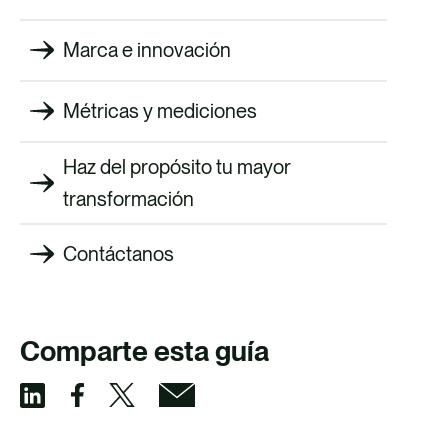
Marca e innovación
Métricas y mediciones
Haz del propósito tu mayor
transformación
Contáctanos
Comparte esta guía
C
C
C
C