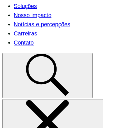
menu
Soluções
móvel
Nosso impacto
Notícias e percepções
Carreiras
Contato
Selecione
para
alternar
o
modo
de
pesquisa