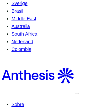
Sverige
Brasil
Middle East
Australia
South Africa
Nederland
Colombia
Selecione
para
alternar
Sobre
o