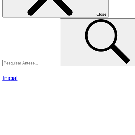
Close
Select
Selecione
Pesquisar
to
para
Close
pesquisar
Antese
Inicial
-
Case Studies
Case Studies
Find out how Anthesis has helped companies all ov