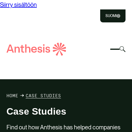
Siirry sisältöön
SUOMI
Close
Select
Vali
to
Valitse
Etsi
vai
Valits
Close
vaihta
Anthesis
hak
etsiäk
mobiili
TIETOA MEISTÄ
RATKAISUT
HOME
CASE STUDIES
VAIKUTUKSEMME
Case Studies
URA ANTHESIKSELLA
Find out how Anthesis has helped companies