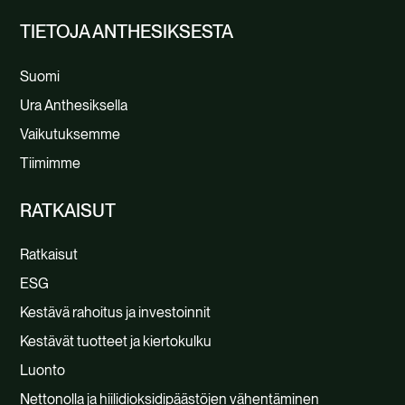
TIETOJA ANTHESIKSESTA
Suomi
Ura Anthesiksella
Vaikutuksemme
Tiimimme
RATKAISUT
Ratkaisut
ESG
Kestävä rahoitus ja investoinnit
Kestävät tuotteet ja kiertokulku
Luonto
Nettonolla ja hiilidioksidipäästöjen vähentäminen