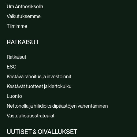
Ura Anthesiksella
Vaikutuksemme
Tiimimme
RATKAISUT
Ratkaisut
ESG
Kestävä rahoitus ja investoinnit
Kestävät tuotteet ja kiertokulku
Luonto
Nettonolla ja hiilidioksidipäästöjen vähentäminen
Vastuullisuusstrategiat
UUTISET & OIVALLUKSET