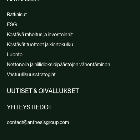
Ratkaisut
ESG
Kestävä rahoitus ja investoinnit
Kestävät tuotteet ja kiertokulku
Luonto
Nettonolla ja hiilidioksidipäästöjen vähentäminen
Vastuullisuusstrategiat
UUTISET & OIVALLUKSET
YHTEYSTIEDOT
contact@anthesisgroup.com