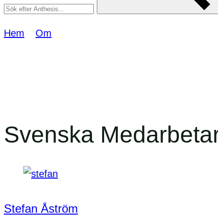
Hem
–
Om
–
Medarbetare
Våra medarbe
Svenska Medarbeta
Stefan Åström