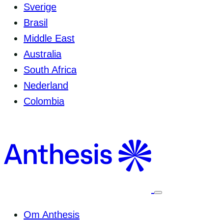
Sverige
Brasil
Middle East
Australia
South Africa
Nederland
Colombia
Välj
för
att
Om Anthesis
växla