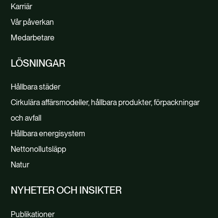
Karriär
programvarusystem och stödjer företag med
Vår påverkan
skräddarsydda modeller som passar deras
Medarbetare
behov.
LÖSNINGAR
LIVSCYKELANALYS (LCA)
Hållbara städer
Cirkulära affärsmodeller, hållbara produkter, förpackningar
och avfall
Hållbara energisystem
Nettonollutsläpp
Natur
NYHETER OCH INSIKTER
Publikationer