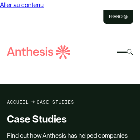
Aller au contenu
FRANCE
Close
Select
Sél
to
Sélect
Rechercher
pou
Sélec
Close
pour
Anthèse
bas
pour
bascul
la
reche
le
rec
À PROPOS DE
menu
mod
mobile
SOLUTIONS
ACCUEIL
CASE STUDIES
RESSOURCES
Case Studies
CONTACT
Find out how Anthesis has helped companies