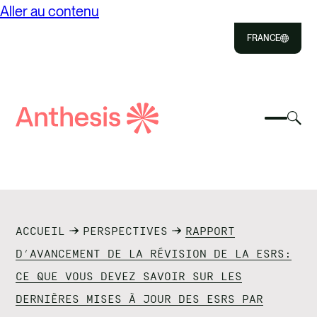
Aller au contenu
FRANCE
Close
Select
Sél
to
Sélect
Rechercher
pou
Sélec
Close
pour
Anthèse
bas
pour
bascul
la
reche
le
rec
À PROPOS DE
menu
mod
mobile
SOLUTIONS
ACCUEIL
PERSPECTIVES
RAPPORT
RESSOURCES
D’AVANCEMENT DE LA RÉVISION DE LA ESRS:
CE QUE VOUS DEVEZ SAVOIR SUR LES
CONTACT
DERNIÈRES MISES À JOUR DES ESRS PAR