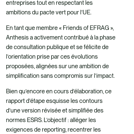
F
X
e
L
entreprises tout en respectant les
a
-
i
ambitions du pacte vert pour l’UE.
c
m
n
En tant que membre « Friends of EFRAG »,
e
a
k
Anthesis a activement contribué à la phase
b
i
e
de consultation publique et se félicite de
o
l
d
l’orientation prise par ces évolutions
o
i
proposées, alignées sur une ambition de
k
n
simplification sans compromis sur l’impact.
Bien qu’encore en cours d’élaboration, ce
rapport d’étape esquisse les contours
d’une version révisée et simplifiée des
normes ESRS. L’objectif : alléger les
exigences de reporting, recentrer les