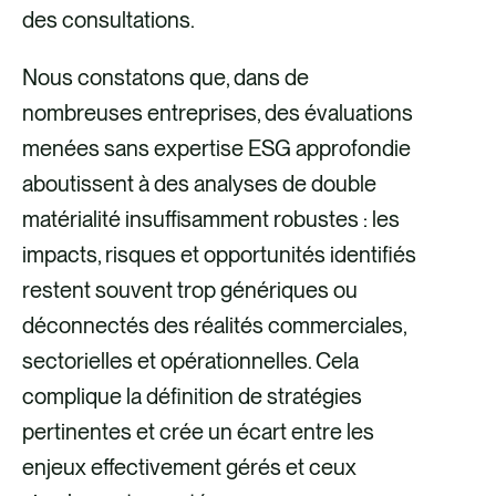
maintenant le focus sur
des consultations.
Les informations
Cibler les évaluations sur
les indicateurs
détaillées pourront être
des informations utiles à
quantitatifs.
Nous constatons que, dans de
reléguées en annexe
la décision, sans
nombreuses entreprises, des évaluations
Indication précise des
pour plus de lisibilité ; La
rechercher l’exhaustivité ;
menées sans expertise ESG approfondie
divulgations obligatoires
divulgation sera
Promouvoir un processus
aboutissent à des analyses de double
recentrée sur les enjeux
proportionné et fondé sur
matérialité insuffisamment robustes : les
matériels, avec une
des données probantes.
impacts, risques et opportunités identifiés
distinction claire entre
révisions devraient aider
restent souvent trop génériques ou
exigences impératives et
les organisations à
déconnectés des réalités commerciales,
optionnelles ;
générer des informations
sectorielles et opérationnelles. Cela
plus pertinentes pour
complique la définition de stratégies
Des recommandations
leurs modèles d’affaires et
pertinentes et crée un écart entre les
clarifieront la flexibilité
leurs chaînes de valeur
enjeux effectivement gérés et ceux
permise, permettront
uniques, renforçant ainsi