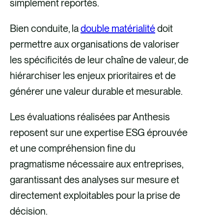
simplement reportés.
d’éviter la duplication des
la double matérialité en
informations et
tant qu’étape
Bien conduite, la
double matérialité
doit
favoriseront ainsi un récit
fondamentale pour
permettre aux organisations de valoriser
ESG cohérent
identifier ce qui compte le
les spécificités de leur chaîne de valeur, de
plus. Cette clarté soutient
hiérarchiser les enjeux prioritaires et de
la mise en œuvre de
générer une valeur durable et mesurable.
pratiques de durabilité
Les évaluations réalisées par Anthesis
plus ciblées et plus
reposent sur une expertise ESG éprouvée
efficaces et permet des
et une compréhension fine du
rapports plus significatifs
pragmatisme nécessaire aux entreprises,
et harmonisés dans le
garantissant des analyses sur mesure et
cadre de la CSRD.
directement exploitables pour la prise de
décision.