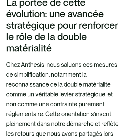
La portée de cette
évolution: une avancée
Indication précise des
stratégique pour renforcer
Prioriser le modèle
divulgations obligatoires
le rôle de la double
d’affaires de l’organisation
Meilleur alignement entre
matérialité
pour identifier les enjeux
les normes transversales
matériels ;
(ESRS 1 et 2) et les
Chez Anthesis, nous saluons ces mesures
Éviter d’exiger une
normes thématiques pour
de simplification, notamment la
divulgation exhaustive sur
limiter les doublons ;
reconnaissance de la double matérialité
un sujet si seul un sous-
comme un véritable levier stratégique, et
thème est pertinent ;
Suppression des
non comme une contrainte purement
Clarifier la prise en
indicateurs non
Les organisations
réglementaire. Cette orientation s’inscrit
compte des mesures
essentiels (qualitatifs et
pourront inclure un
pleinement dans notre démarche et reflète
d’atténuation lors de
quantitatifs), mais en
résumé exécutif
les retours que nous avons partagés lors
l’évaluation des impacts ;