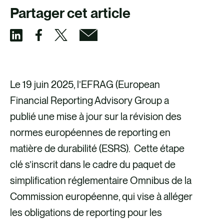
Partager cet article
P
P
P
P
a
a
a
a
r
r
r
r
Le 19 juin 2025, l’EFRAG (European
t
t
t
t
Financial Reporting Advisory Group a
a
a
a
a
publié une mise à jour sur la révision des
g
g
g
g
normes européennes de reporting en
e
e
e
e
matière de durabilité (ESRS). Cette étape
r
r
r
r
clé s’inscrit dans le cadre du paquet de
v
v
p
v
simplification réglementaire Omnibus de la
i
i
a
i
Commission européenne, qui vise à alléger
a
a
r
a
les obligations de reporting pour les