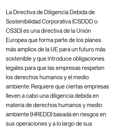
r
r
r
r
La Directiva de Diligencia Debida de
e
e
e
e
Sostenibilidad Corporativa (CSDDD o
v
v
v
v
CS3D) es una directiva de la Unión
i
i
i
i
Europea que forma parte de los planes
a
a
a
a
más amplios de la UE para un futuro más
F
X
E
L
sostenible y que introduce obligaciones
a
m
i
legales para que las empresas respeten
c
a
n
los derechos humanos y el medio
e
i
k
ambiente. Requiere que ciertas empresas
b
l
e
lleven a cabo una diligencia debida en
o
d
materia de derechos humanos y medio
o
i
ambiente (HREDD) basada en riesgos en
k
n
sus operaciones y a lo largo de sus