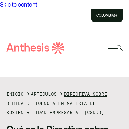
Skip to content
COLOMBIA
Close
Select
Sel
to
Select
Busca
to
Selec
Close
to
Anthesis
tog
to
toggle
sea
searc
mobile
mod
NOSOTROS
menu
SOLUCIONES
INICIO
ARTÍCULOS
DIRECTIVA SOBRE
IMPACTO
DEBIDA DILIGENCIA EN MATERIA DE
SOSTENIBILIDAD EMPRESARIAL (CSDDD)
RECURSOS