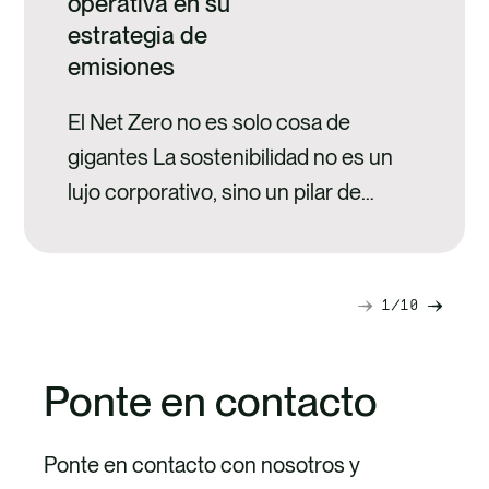
operativa en su
estrategia de
emisiones
El Net Zero no es solo cosa de
gigantes La sostenibilidad no es un
lujo corporativo, sino un pilar de
rentabilidad y permanencia. Para las
PYMES latinas, el camino hacia el Net
Zero comienza con una claridad
1
10
Next
Previ
técnica absoluta. Es imperativo
slide
slide
distinguir dos conceptos que suelen
Ponte en contacto
confundirse: la Descarbonización es
el proceso operativo para reducir…
Ponte en contacto con nosotros y