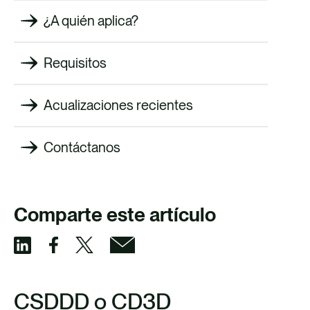
¿A quién aplica?
Requisitos
Acualizaciones recientes
Contáctanos
Comparte este artículo
S
S
S
S
h
h
h
h
CSDDD o CD3D
a
a
a
a