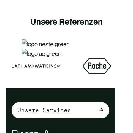
Unsere Referenzen
R
e
g