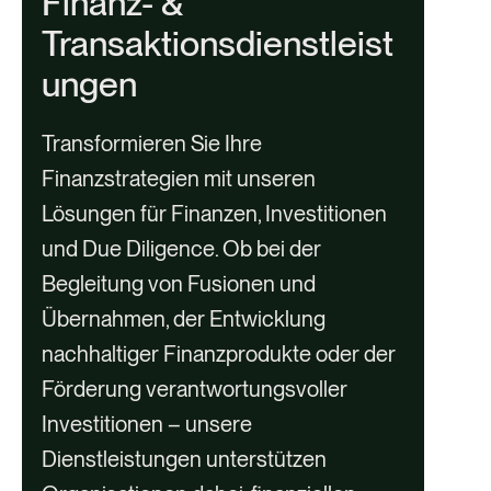
Finanz- &
i
Transaktionsdienstleist
s
ungen
t
e
Transformieren Sie Ihre
r
Finanzstrategien mit unseren
k
Lösungen für Finanzen, Investitionen
a
und Due Diligence. Ob bei der
r
Begleitung von Fusionen und
t
Übernahmen, der Entwicklung
e
nachhaltiger Finanzprodukte oder der
n
Förderung verantwortungsvoller
i
Investitionen – unsere
n
Dienstleistungen unterstützen
h