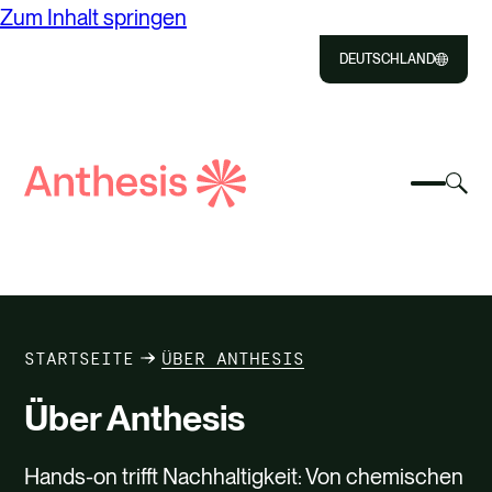
Zum Inhalt springen
DEUTSCHLAND
Close
Select
Aus
to
Auswä
Suche
um
Auswä
Close
um
Anthesis
das
zum
das
Suc
Such
mobile
umz
ÜBER UNS
Menü
umzus
LÖSUNGEN
STARTSEITE
ÜBER ANTHESIS
NEWS & INSIGHTS
Über Anthesis
KONTAKT
Hands-on trifft Nachhaltigkeit: Von chemischen