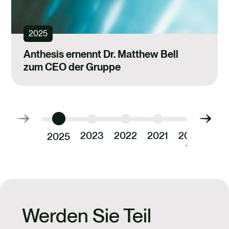
2025
Anthesis ernennt Dr. Matthew Bell
zum CEO der Gruppe
Auswählen,
Ausw
um
um
2023
2022
2021
2018-
2025
zur
zur
19
Anf
vorherigen
näch
Folie
Folie
zu
zu
gelangen
gela
Werden Sie Teil