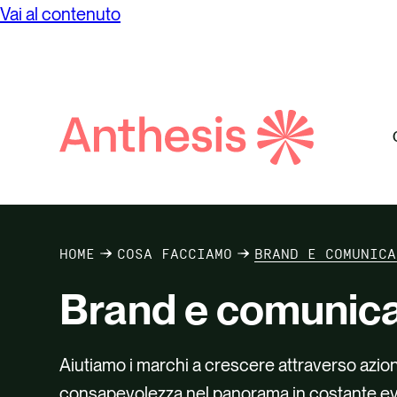
Vai al contenuto
Net Ze
Progett
compe
Valutaz
Ricerca
Anthesis
Visuali
HOME
COSA FACCIAMO
BRAND E COMUNICA
Brand e comunica
Aiutiamo i marchi a crescere attraverso azio
consapevolezza nel panorama in costante evol