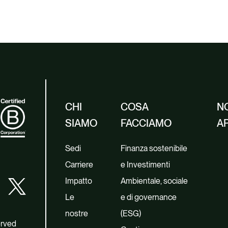
CHI
COSA
NO
SIAMO
FACCIAMO
A
Sedi
Finanza sostenibile
Carriere
e Investimenti
Impatto
Ambientale, sociale
Le
e di governance
nostre
(ESG)
erved