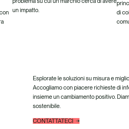
problema su cui un marchio cerca di avere
princ
un impatto.
 con
di co
ra
comu
Esplorate le soluzioni su misura e miglior
Accogliamo con piacere richieste di inf
insieme un cambiamento positivo. Diam
sostenibile.
CONTATTATECI