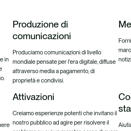
Produzione di
Me
comunicazioni
Forn
marc
Produciamo comunicazioni di livello
e in
notiz
mondiale pensate per l’era digitale, diffuse
e
attraverso media a pagamento, di
o.
proprietà e condivisi.
Attivazioni
Co
st
Creiamo esperienze potenti che invitano il
nostro pubblico ad agire per risolvere il
nere
Aiuti