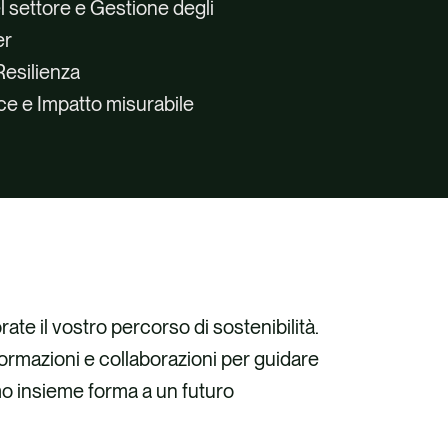
l settore e Gestione degli
er
Resilienza
e e Impatto misurabile
lla tua catena
dei rischi
missioni Scope
mento
e,
gli stakeholder
fornitura che
i
ate il vostro percorso di sostenibilità.
nizzazione
ie prime e
ormazioni e collaborazioni per guidare
involgi il
o insieme forma a un futuro
r la
 schiavitù