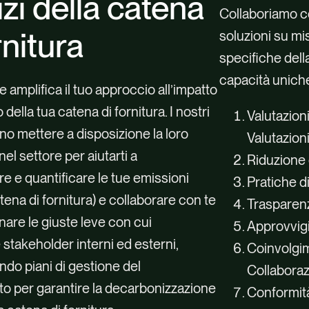
zi della catena
Collaboriamo co
rnitura
soluzioni su mi
specifiche dell
capacità unich
amplifica il tuo approccio all’impatto
 della tua catena di fornitura. I nostri
Valutazioni
o mettere a disposizione la loro
Valutazion
el settore per aiutarti a
Riduzione 
 e quantificare le tue emissioni
Pratiche d
ena di fornitura) e collaborare con te
Trasparenz
nare le giuste leve con cui
Approvvig
stakeholder interni ed esterni,
Coinvolgim
do piani di gestione del
Collabora
 per garantire la decarbonizzazione
Conformit