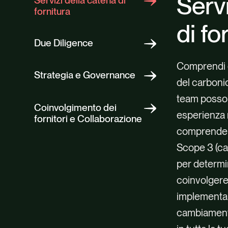
Servi
Servizi della catena di
fornitura
di fo
Due Diligence
Comprendi e 
Strategia e Governance
del carbonio
team posson
Coinvolgimento dei
esperienza n
fornitori e Collaborazione
comprendere
Scope 3 (cat
per determi
coinvolgere 
implementan
cambiamento