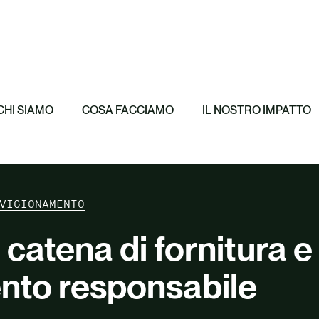
ro e Decarbonizzazione
Featured
i sul carbonio e
Corporate Susta
Featured
nsazione
Certificati di A
ioni del ciclo di vita (LCA)
Whitepaper
CHI SIAMO
COSA FACCIAMO
IL NOSTRO IMPATTO
zza tutto
VIGIONAMENTO
 catena di fornitura e
nto responsabile