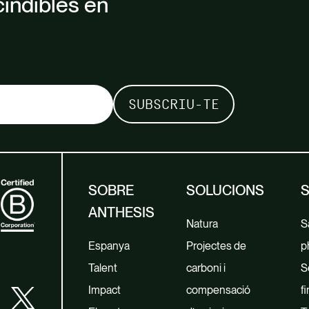
cindibles en
SOBRE
SOLUCIONS
ANTHESIS
Natura
Sa
Espanya
Projectes de
p
Talent
carboni i
S
Impact
compensació
f