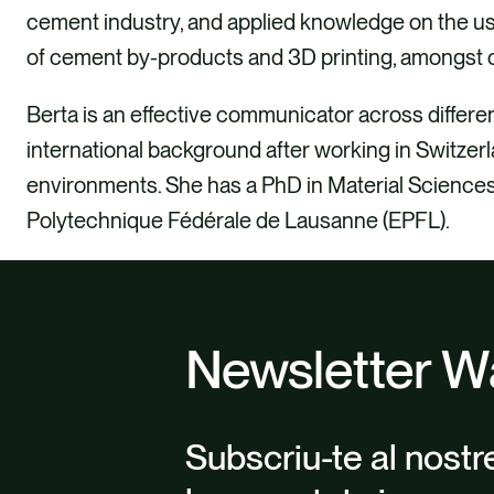
cement industry, and applied knowledge on the use
of cement by-products and 3D printing, amongst 
Berta is an effective communicator across differe
international background after working in Switzer
environments. She has a PhD in Material Science
Polytechnique Fédérale de Lausanne (EPFL).
Newsletter W
Subscriu-te al nostr