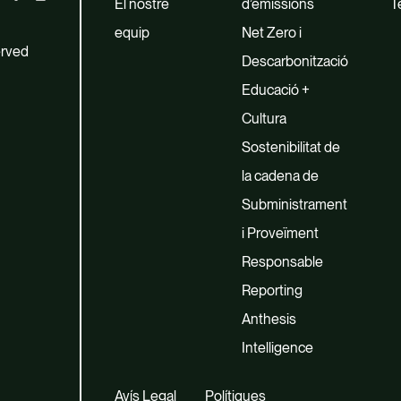
El nostre
d’emissions
T
equip
Net Zero i
erved
Descarbonització
Educació +
Cultura
Sostenibilitat de
la cadena de
Subministrament
i Proveïment
Responsable
Reporting
Anthesis
Intelligence
Avís Legal
Polítiques