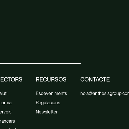
SECTORS
RECURSOS
CONTACTE
lut i
Esdeveniments
hola@anthesisgroup.co
harma
Regulacions
erveis
Newsletter
inancers