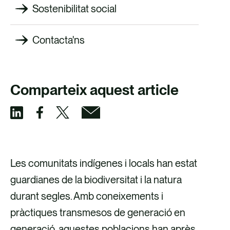
Sostenibilitat social
Contacta'ns
Comparteix aquest article
C
C
C
C
o
o
o
o
m
m
m
m
Les comunitats indígenes i locals han estat
p
p
p
p
guardianes de la biodiversitat i la natura
a
a
a
a
durant segles. Amb coneixements i
r
r
r
r
pràctiques transmesos de generació en
t
t
t
t
generació, aquestes poblacions han après