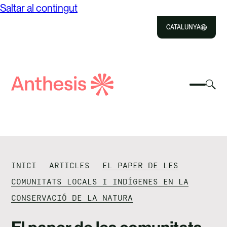
Saltar al contingut
CATALUNYA
Close
Select
Sel
to
Selecc
Cerca
per
Selec
Close
per
Anthesis
can
per
canvia
el
cerca
el
mod
NOSALTRES
menú
de
del
cer
SOLUCIONS
mòbil
INICI
ARTICLES
EL PAPER DE LES
IMPACTE
COMUNITATS LOCALS I INDÍGENES EN LA
CONSERVACIÓ DE LA NATURA
RECURSOS