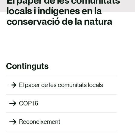
El paper de les comunitats
TALENT
locals i indígenes en la
CONTACTE
conservació de la natura
Continguts
El paper de les comunitats locals
COP 16
Reconeixement