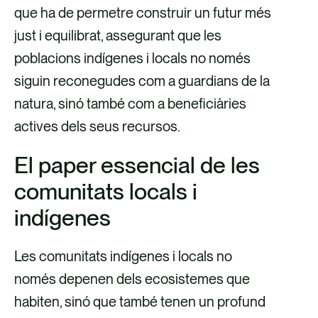
que ha de permetre construir un futur més
c
e
n
just i equilibrat, assegurant que les
e
c
k
poblacions indígenes i locals no només
b
t
e
siguin reconegudes com a guardians de la
o
r
d
natura, sinó també com a beneficiàries
o
ò
i
actives dels seus recursos.
k
n
n
i
El paper essencial de les
c
comunitats locals i
indígenes
Les comunitats indígenes i locals no
només depenen dels ecosistemes que
habiten, sinó que també tenen un profund