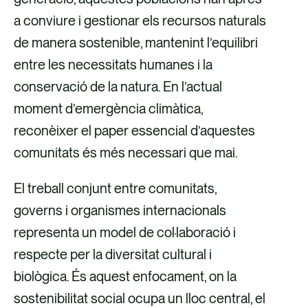
e
e
e
e
a conviure i gestionar els recursos naturals
i
i
i
i
de manera sostenible, mantenint l’equilibri
x
x
x
x
entre les necessitats humanes i la
a
a
p
a
conservació de la natura. En l’actual
t
t
e
t
moment d’emergència climàtica,
r
r
r
r
reconèixer el paper essencial d’aquestes
a
a
c
a
comunitats és més necessari que mai.
v
v
o
v
El treball conjunt entre comunitats,
é
é
r
é
governs i organismes internacionals
s
s
r
s
representa un model de col·laboració i
d
d
e
d
respecte per la diversitat cultural i
e
e
u
e
biològica. És aquest enfocament, on la
F
X
e
L
sostenibilitat social ocupa un lloc central, el
a
l
i