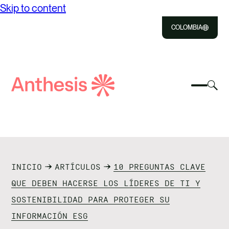
Skip to content
COLOMBIA
Close
Select
Sel
to
Select
Busca
to
Selec
Close
to
Anthesis
tog
to
toggle
sea
searc
mobile
mod
NOSOTROS
menu
SOLUCIONES
INICIO
ARTÍCULOS
10 PREGUNTAS CLAVE
IMPACTO
QUE DEBEN HACERSE LOS LÍDERES DE TI Y
SOSTENIBILIDAD PARA PROTEGER SU
RECURSOS
INFORMACIÓN ESG