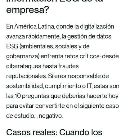
empresa?
e
e
e
e
v
v
v
v
En América Latina, donde la digitalización
i
i
i
i
avanza rápidamente, la gestión de datos
a
a
a
a
ESG (ambientales, sociales y de
F
X
E
L
gobernanza) enfrenta retos críticos: desde
a
m
i
ciberataques hasta fraudes
c
a
n
reputacionales. Si eres responsable de
e
i
k
sostenibilidad, cumplimiento o IT, estas son
b
l
e
las 10 preguntas que deberías hacerte hoy
o
d
para evitar convertirte en el siguiente caso
o
i
de estudio… negativo.
k
n
Casos reales: Cuando los