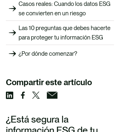
Casos reales: Cuando los datos ESG
se convierten en un riesgo
Las 10 preguntas que debes hacerte
para proteger tu información ESG
¿Por dónde comenzar?
Compartir este artículo
S
S
S
S
h
h
h
h
¿Está segura la
a
a
a
a
información ESG de tu
r
r
r
r