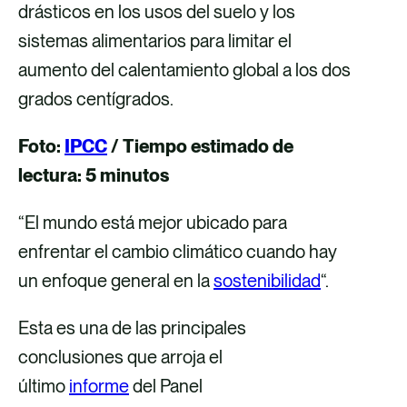
e
e
e
e
drásticos en los usos del suelo y los
v
v
v
v
sistemas alimentarios para limitar el
i
i
i
i
aumento del calentamiento global a los dos
a
a
a
a
grados centígrados.
F
X
E
L
Foto:
IPCC
/ Tiempo estimado de
a
m
i
lectura: 5 minutos
c
a
n
e
i
k
“El mundo está mejor ubicado para
b
l
e
enfrentar el cambio climático cuando hay
o
d
un enfoque general en la
sostenibilidad
“.
o
i
k
n
Esta es una de las principales
conclusiones que arroja el
último
informe
del Panel