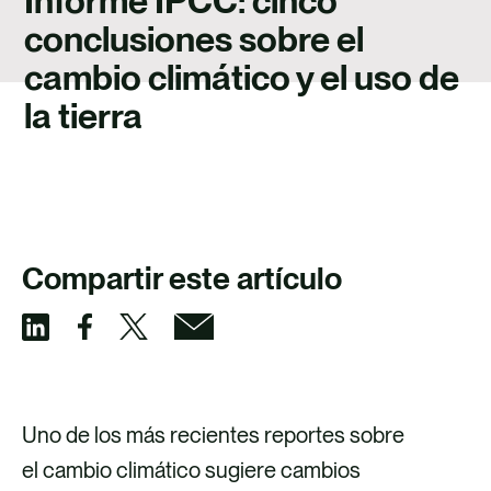
Informe IPCC: cinco
TALENTO
conclusiones sobre el
CONTACTO
cambio climático y el uso de
la tierra
Compartir este artículo
S
S
S
S
h
h
h
h
a
a
a
a
Uno de los más recientes reportes sobre
r
r
r
r
el cambio climático sugiere cambios