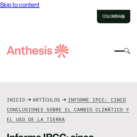
Skip to content
COLOMBIA
Close
Select
Sel
to
Select
Busca
to
Selec
Close
to
Anthesis
tog
to
toggle
sea
searc
mobile
mod
NOSOTROS
menu
SOLUCIONES
INICIO
ARTÍCULOS
INFORME IPCC: CINCO
IMPACTO
CONCLUSIONES SOBRE EL CAMBIO CLIMÁTICO Y
EL USO DE LA TIERRA
RECURSOS