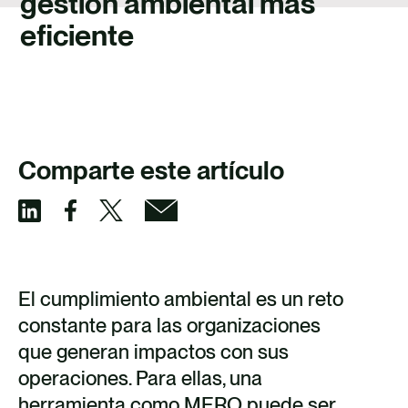
gestión ambiental más
TALENTO
eficiente
CONTACTO
Comparte este artículo
S
S
S
S
h
h
h
h
a
a
a
a
El cumplimiento ambiental es un reto
r
r
r
r
constante para las organizaciones
que generan impactos con sus
e
e
e
e
operaciones. Para ellas, una
v
v
v
v
herramienta como MERO puede ser