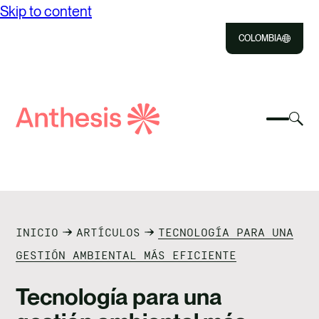
Skip to content
COLOMBIA
Close
Select
Sel
to
Select
Busca
to
Selec
Close
to
Anthesis
tog
to
toggle
sea
searc
mobile
mod
NOSOTROS
menu
SOLUCIONES
INICIO
ARTÍCULOS
TECNOLOGÍA PARA UNA
IMPACTO
GESTIÓN AMBIENTAL MÁS EFICIENTE
RECURSOS
Tecnología para una