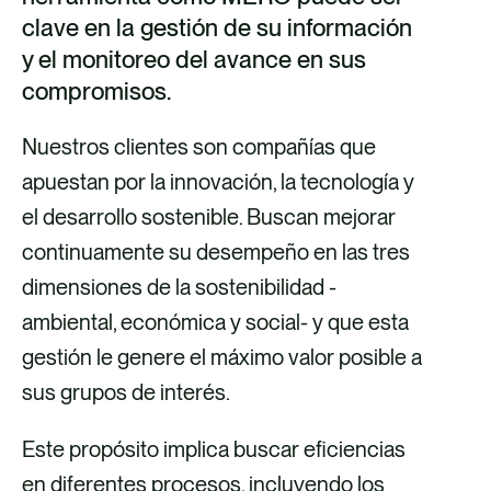
i
i
i
i
clave en la gestión de su información
a
a
a
a
y el monitoreo del avance en sus
F
X
E
L
compromisos.
a
m
i
c
a
n
Nuestros clientes son compañías que
e
i
k
apuestan por la innovación, la tecnología y
b
l
e
el desarrollo sostenible. Buscan mejorar
o
d
continuamente su desempeño en las tres
o
i
dimensiones de la sostenibilidad -
k
n
ambiental, económica y social- y que esta
gestión le genere el máximo valor posible a
sus grupos de interés.
Este propósito implica buscar eficiencias
en diferentes procesos, incluyendo los