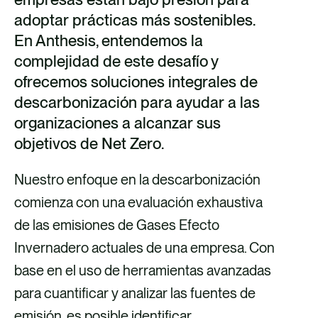
adoptar prácticas más sostenibles.
F
X
E
L
En Anthesis, entendemos la
a
m
i
complejidad de este desafío y
c
a
n
ofrecemos soluciones integrales de
e
i
k
descarbonización para ayudar a las
b
l
e
organizaciones a alcanzar sus
o
d
objetivos de Net Zero.
o
i
Nuestro enfoque en la descarbonización
k
n
comienza con una evaluación exhaustiva
de las emisiones de Gases Efecto
Invernadero actuales de una empresa. Con
base en el uso de herramientas avanzadas
para cuantificar y analizar las fuentes de
emisión, es posible identificar