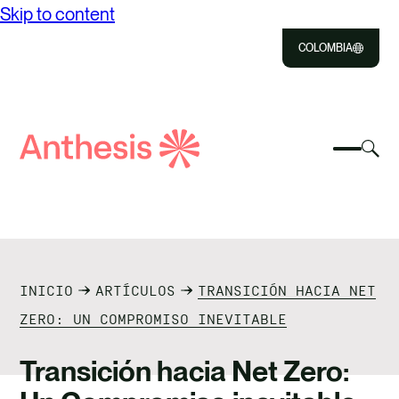
Skip to content
COLOMBIA
Close
Select
Sel
to
Select
Busca
to
Selec
Close
to
Anthesis
tog
to
toggle
sea
searc
mobile
mod
NOSOTROS
menu
SOLUCIONES
INICIO
ARTÍCULOS
TRANSICIÓN HACIA NET
IMPACTO
ZERO: UN COMPROMISO INEVITABLE
RECURSOS
Transición hacia Net Zero: