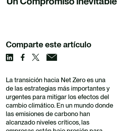
Un Compromiso inevitable
TALENTO
CONTACTO
Comparte este artículo
S
S
S
S
h
h
h
h
La transición hacia Net Zero es una
a
a
a
a
de las estrategias más importantes y
r
r
r
r
urgentes para mitigar los efectos del
e
e
e
e
cambio climático. En un mundo donde
v
v
v
v
las emisiones de carbono han
i
i
i
i
alcanzado niveles críticos, las
empresas están bajo presión para
a
a
a
a