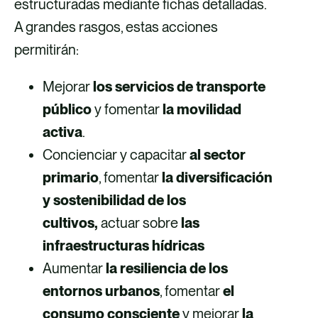
estructuradas mediante fichas detalladas.
A grandes rasgos, estas acciones
permitirán:
Mejorar
los servicios de transporte
público
y fomentar
la movilidad
activa
.
Concienciar y capacitar
al sector
primario
, fomentar
la diversificación
y sostenibilidad de los
cultivos,
actuar sobre
las
infraestructuras hídricas
Aumentar
la resiliencia de los
entornos urbanos
, fomentar
el
consumo consciente
y mejorar
la