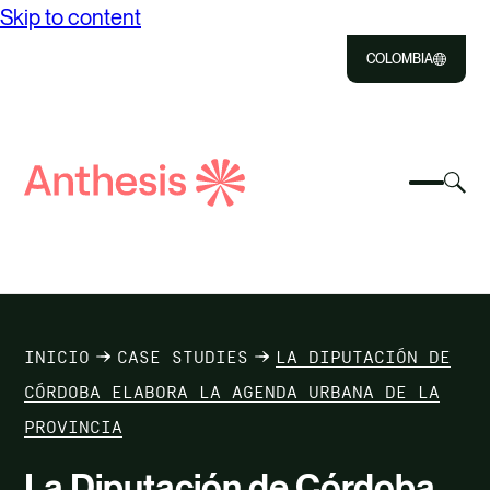
Skip to content
COLOMBIA
Close
Select
Sel
to
Select
Busca
to
Selec
Close
to
Anthesis
tog
to
toggle
sea
searc
mobile
mod
NOSOTROS
menu
SOLUCIONES
INICIO
CASE STUDIES
LA DIPUTACIÓN DE
IMPACTO
CÓRDOBA ELABORA LA AGENDA URBANA DE LA
PROVINCIA
RECURSOS
La Diputación de Córdoba