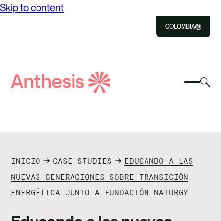
Skip to content
COLOMBIA
Close
Select
Sel
to
Select
Busca
to
Selec
Close
to
Anthesis
tog
to
toggle
sea
searc
mobile
mod
NOSOTROS
menu
SOLUCIONES
INICIO
CASE STUDIES
EDUCANDO A LAS
IMPACTO
NUEVAS GENERACIONES SOBRE TRANSICIÓN
ENERGÉTICA JUNTO A FUNDACIÓN NATURGY
RECURSOS