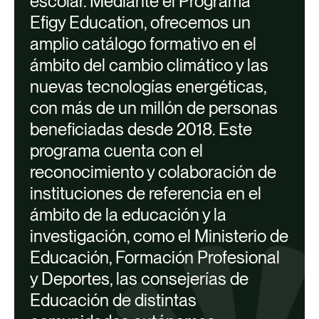
escolar
. Mediante el
Programa
programa Efigy Planet, una
Efigy
Education
,
ofrecemos
un
herramienta interactiva de innovación
amplio catálogo formativo en el
pedagógica basada en la
ámbito del cambio climático y las
gamificación.
nuevas tecnologías energéticas,
Gestión y dinamización del programa
con más de un millón de personas
Efigy Education en el aula por todo el
beneficiadas desde 2018. Este
territorio español.
programa cuenta con el
Gestión de la secretaria técnica del
reconocimiento y
colaboración de
Certamen Tecnológico Efigy.
instituciones de referencia en el
Coordinación, seguimiento y
ámbito de la educación y la
evaluación del programa.
investigación, como el Ministerio de
Educación
,
Formación Profesional
y Deportes, las consejerías de
Educación de distintas