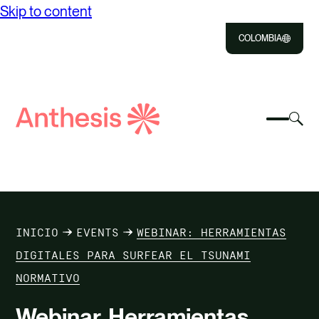
Skip to content
COLOMBIA
Close
Select
Sel
to
Select
Busca
to
Selec
Close
to
Anthesis
tog
to
toggle
sea
searc
mobile
mod
NOSOTROS
menu
SOLUCIONES
INICIO
EVENTS
WEBINAR: HERRAMIENTAS
IMPACTO
DIGITALES PARA SURFEAR EL TSUNAMI
NORMATIVO
RECURSOS
Webinar. Herramientas