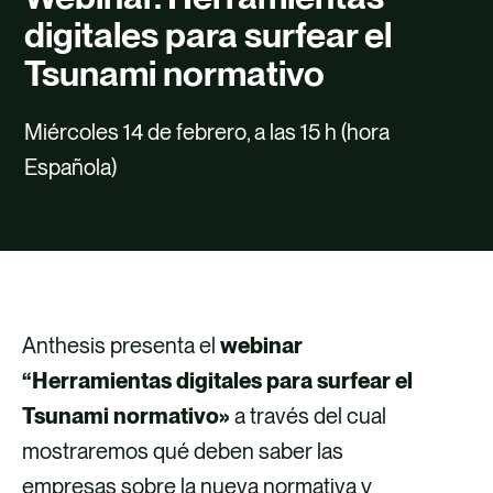
TALENTO
digitales para surfear el
CONTACTO
Tsunami normativo
Miércoles 14 de febrero, a las 15 h (hora
Española)
Anthesis presenta el
webinar
“Herramientas digitales para surfear el
Tsunami normativo»
a través del cual
mostraremos qué deben saber las
empresas sobre la nueva normativa y