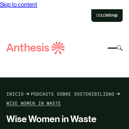
Skip to content
COLOMBIA
Close
Select
Sel
to
Select
Busca
to
Selec
Close
to
Anthesis
tog
to
toggle
sea
searc
mobile
mod
NOSOTROS
menu
SOLUCIONES
INICIO
PODCASTS SOBRE SOSTENIBILIDAD
IMPACTO
WISE WOMEN IN WASTE
Wise Women in Waste
RECURSOS