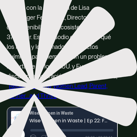
cuenta con la presencia de Lisa
Neuberger Fernandez, Directora Global
de Sostenibilidad y Ecosistemas de
374Water. Este episodio explora por qué
los PFAS y los llamados “productos
químicos para siempre” son un problema
importante en los EE.UU. y Europa y
discuten la inspiración para el libro de Lisa,
“
Rebalance: How Women Lead, Parent,
Partner…and Thrive
‘.