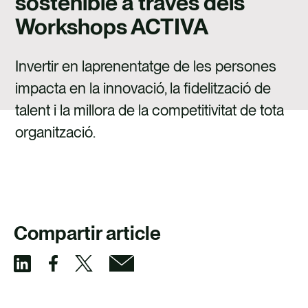
sostenible a través dels
TALENT
Workshops ACTIVA
CONTACTE
Invertir en laprenentatge de les persones
impacta en la innovació, la fidelització de
talent i la millora de la competitivitat de tota
organització.
Compartir article
C
C
C
C
o
o
o
o