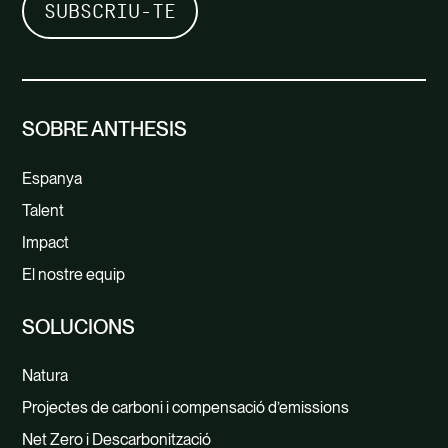
A més, Climate Neutral Group és
membre de The International Carbon
Reduction and Offset Alliance (ICROA).
SOBRE ANTHESIS
Espanya
Talent
Impact
El nostre equip
SOLUCIONS
Natura
Projectes de carboni i compensació d’emissions
Net Zero i Descarbonització