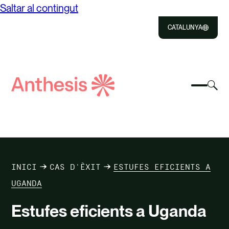
Saltar al contingut
CATALUNYA
Close
Select
Sel
to
Selecc
Cerca
per
Selec
Close
per
Anthesis
can
per
canvia
el
cerca
el
mod
NOSALTRES
menú
de
del
cer
SOLUCIONS
mòbil
INICI
CAS D'ÈXIT
ESTUFES EFICIENTS A
IMPACTE
UGANDA
Estufes eficients a Uganda
RECURSOS