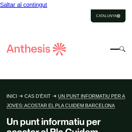
Saltar al contingut
CATALUNYA
Close
Select
Sel
to
Selecc
Cerca
per
Selec
Close
per
Anthesis
can
per
canvia
el
cerca
el
mod
NOSALTRES
menú
de
del
cer
SOLUCIONS
mòbil
INICI
CAS D'ÈXIT
UN PUNT INFORMATIU PER A
IMPACTE
JOVES: ACOSTAR EL PLA CUIDEM BARCELONA
Un punt informatiu per
RECURSOS
acostar el Pla Cuidem