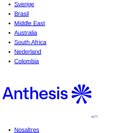
Sverige
Brasil
Middle East
Australia
South Africa
Nederland
Colombia
Seleccioneu
per
canviar
Nosaltres
el