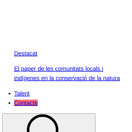
Destacat
El paper de les comunitats locals i
indígenes en la conservació de la natura
Talent
Contacte
Seleccioneu
per
canviar
el