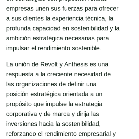
a
m
i
empresas unen sus fuerzas para ofrecer
c
a
n
a sus clientes la experiencia técnica, la
e
i
k
profunda capacidad en sostenibilidad y la
b
l
e
ambición estratégica necesarias para
o
d
impulsar el rendimiento sostenible.
o
i
k
n
La unión de Revolt y Anthesis es una
respuesta a la creciente necesidad de
las organizaciones de definir una
posición estratégica orientada a un
propósito que impulse la estrategia
corporativa y de marca y dirija las
inversiones hacia la sostenibilidad,
reforzando el rendimiento empresarial y