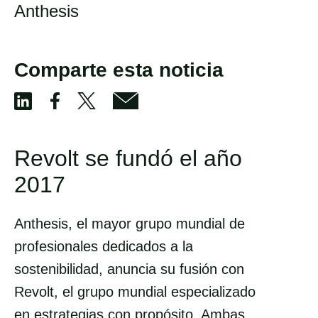
Anthesis
Comparte esta noticia
S
S
S
S
h
h
h
h
Revolt se fundó el año
a
a
a
a
2017
r
r
r
r
e
e
e
e
Anthesis, el mayor grupo mundial de
v
v
v
v
profesionales dedicados a la
i
i
i
i
sostenibilidad, anuncia su fusión con
a
a
a
a
Revolt, el grupo mundial especializado
F
X
E
L
en estrategias con propósito. Ambas