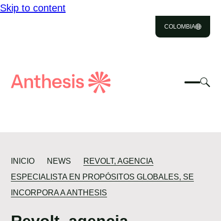
Skip to content
NOSOTROS
COLOMBIA
SOLUCIONES
IMPACTO
Close
Select
Sel
to
Select
Busca
RECURSOS
to
Selec
Close
to
Anthesis
tog
to
toggle
sea
TALENTO
searc
mobile
mod
menu
CONTACTO
INICIO
NEWS
REVOLT, AGENCIA
ESPECIALISTA EN PROPÓSITOS GLOBALES, SE
INCORPORA A ANTHESIS
Revolt, agencia