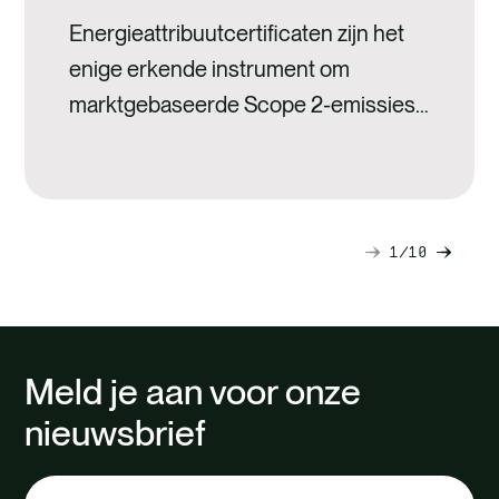
Energieattribuutcertificaten zijn het
enige erkende instrument om
marktgebaseerde Scope 2-emissies
van elektriciteit onmiddellijk te
elimineren.
1
10
Volgende
Vorig
dia
dia
Meld je aan voor onze
nieuwsbrief