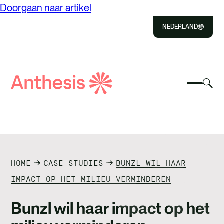
Doorgaan naar artikel
NEDERLAND
Close
Select
Sel
to
Select
Anthese
om
Selec
Close
om
zoeken
het
om
naar
zoe
te
het
in
OVER ONS
zoeke
mobiel
of
menu
uit
OPLOSSINGEN
te
te
HOME
CASE STUDIES
BUNZL WIL HAAR
schake
sch
ONZE IMPACT
IMPACT OP HET MILIEU VERMINDEREN
EVENTS & INSIGHTS
Bunzl wil haar impact op het