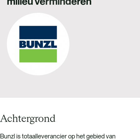
milieu verminderen
WERKEN BIJ
CONTACT
Achtergrond
Bunzl is totaalleverancier op het gebied van