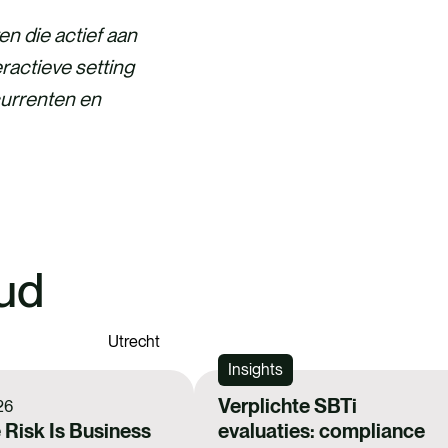
en die actief aan
ractieve setting
currenten en
ud
Utrecht
Insights
Verplichte SBTi
26
 Risk Is Business
evaluaties: compliance