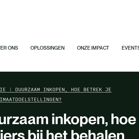
iteit
me supply chain en
woord inkopen
Featured
Featured
Featured
AgriCarbon – o
ie & betrokkenheid
CBAM in het kor
programma
Het EU Omnibus
n communicatie
ER ONS
OPLOSSINGEN
ONZE IMPACT
EVENTS
IE | DUURZAAM INKOPEN, HOE BETREK JE
IMAATDOELSTELLINGEN?
uurzaam inkopen, hoe
iers bij het behalen