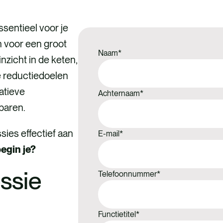
sentieel voor je
n voor een groot
Naam
*
nzicht in de keten,
e reductiedoelen
atieve
Achternaam
*
sparen.
sies effectief aan
E-mail
*
egin je?
essie
Telefoonnummer
*
Functietitel
*