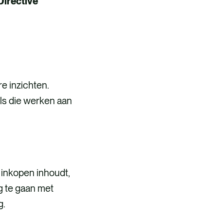
Directive
e inzichten.
s die werken aan
!
 inkopen inhoudt,
g te gaan met
g.