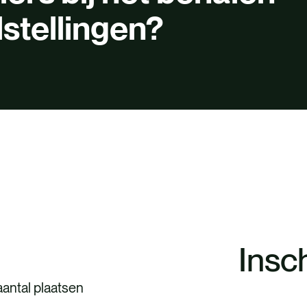
lstellingen?
Insc
 aantal plaatsen