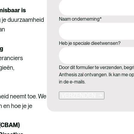
isbaar is
g je duurzaamheid
Naam onderneming
*
aan
.
Heb je speciale dieetwensen?
ng
eranciers
gieën,
Door dit formulier te verzenden, begri
Anthesis zal ontvangen. Ik kan me o
in de e-mails.
VERZENDEN
heid neemt toe. We
n en hoe je je
 (CBAM)