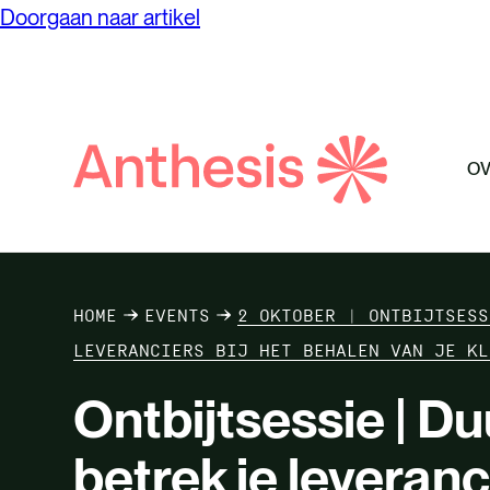
circular
Doorgaan naar artikel
Duurza
verant
Educat
Anthese
Merk e
OV
zoeken
HOME
EVENTS
2 OKTOBER | ONTBIJTSESS
LEVERANCIERS BIJ HET BEHALEN VAN JE KL
Ontbijtsessie | D
betrek je leveranc