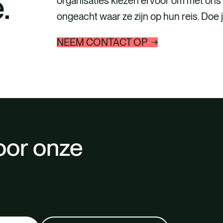
.
organisaties kiezen ervoor om met ons
ongeacht waar ze zijn op hun reis. Doe
NEEM CONTACT OP
oor onze