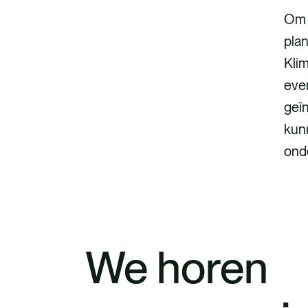
Om 
plan
Kli
even
geï
kun
ond
We horen