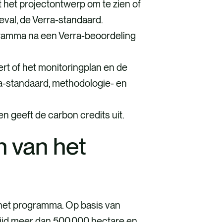
t het projectontwerp om te zien of
geval, de Verra-standaard.
gramma na een Verra-beoordeling
ert of het monitoringplan en de
rra-standaard, methodologie- en
en geeft de carbon credits uit.
n van het
 het programma. Op basis van
tijd meer dan 500.000 hectare en