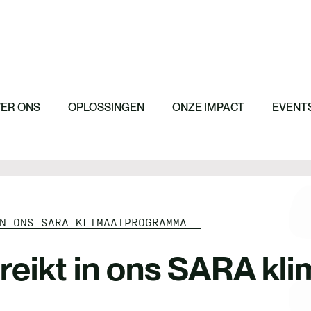
iteit
me supply chain en
woord inkopen
Featured
Featured
Featured
AgriCarbon – o
ie & betrokkenheid
CBAM in het kor
programma
Het EU Omnibus
n communicatie
ER ONS
OPLOSSINGEN
ONZE IMPACT
EVENTS
IN ONS SARA KLIMAATPROGRAMMA
bereikt in ons SARA 