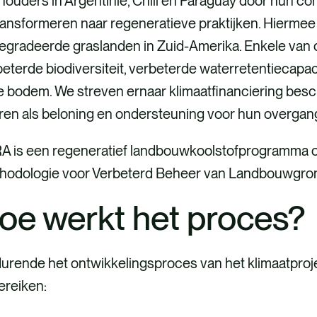
ouders in Argentinië, Chili en Paraguay door hun co
ransformeren naar regeneratieve praktijken. Hiermee
gradeerde graslanden in Zuid-Amerika. Enkele van de
eterde biodiversiteit, verbeterde waterretentiecapa
e bodem. We streven ernaar klimaatfinanciering besch
ren als beloning en ondersteuning voor hun overgan
A is een regeneratief landbouwkoolstofprogramma o
hodologie voor Verbeterd Beheer van Landbouwgro
oe werkt het proces?
rende het ontwikkelingsproces van het klimaatproject
ereiken: