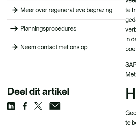
veeh
te t
Meer over regeneratieve begrazing
gede
Planningsprocedures
verb
in d
Neem contact met ons op
boe
SAR
Met
H
Deel dit artikel
Gedu
D
D
D
D
te b
e
e
e
e
e
e
e
e