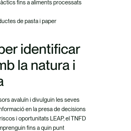
àctics fins a aliments processats
roductes de pasta i paper
er identificar
mb la natura i
a
ors avaluïn i divulguin les seves
informació en la presa de decisions
riscos i oportunitats LEAP, el TNFD
mprenguin fins a quin punt