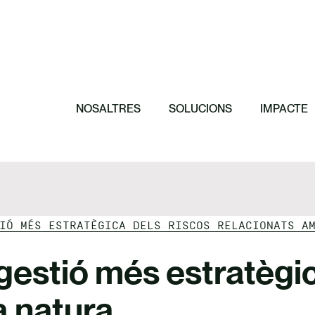
Destacat
Destacat
Destacat
Destacat
11 principis per
El paper de les 
Cap a una organ
efectiva
Invertim en crè
conservació de 
NOSALTRES
SOLUCIONS
IMPACTE
IÓ MÉS ESTRATÈGICA DELS RISCOS RELACIONATS A
estió més estratègic
a natura