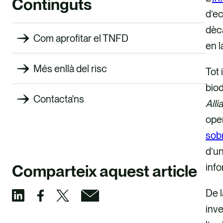
Continguts
d’ec
dèca
Com aprofitar el TNFD
en l
Més enllà del risc
Tot 
biod
Contacta'ns
Alli
oper
sobr
d’un
info
Comparteix aquest article
De 
inv
C
C
C
C