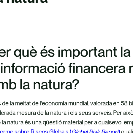
er què és important la
’informació financera 
mb la natura?
de la meitat de l’economia mundial, valorada en 58 bi
rada mesura de la natura i els seus serveis. Per això,
la natura és una qüestió material per a qualsevol empr
forme sobre Riscos Globals (
Global Risk Report
)
quali