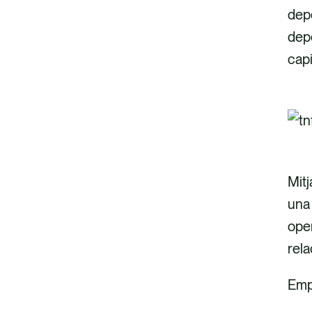
dep
depe
capi
Mitj
una 
oper
rela
Emp