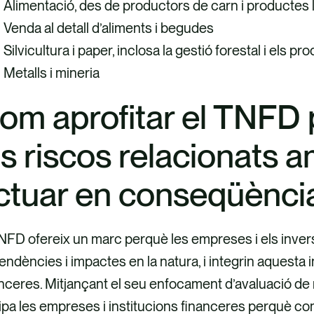
Alimentació, des de productors de carn i productes l
Venda al detall d’aliments i begudes
Silvicultura i paper, inclosa la gestió forestal i els p
Metalls i mineria
om aprofitar el TNFD p
ls riscos relacionats a
ctuar en conseqüènci
NFD ofereix un marc perquè les empreses i els invers
ndències i impactes en la natura, i integrin aquesta 
nceres. Mitjançant el seu enfocament d’avaluació de 
pa les empreses i institucions financeres perquè co