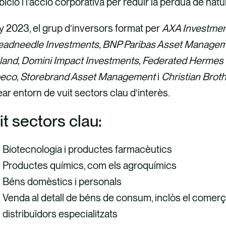
bició i l’acció corporativa per reduir la pèrdua de natur
y 2023, el grup d’inversors format per
AXA Investmen
eadneedle Investments, BNP Paribas Asset Managem
and, Domini Impact Investments, Federated Hermes Li
eco, Storebrand Asset Management
i
Christian Brot
ear entorn de vuit sectors clau d’interès.
it sectors clau:
Biotecnologia i productes farmacèutics
Productes químics, com els agroquímics
Béns domèstics i personals
Venda al detall de béns de consum, inclòs el comerç e
distribuïdors especialitzats