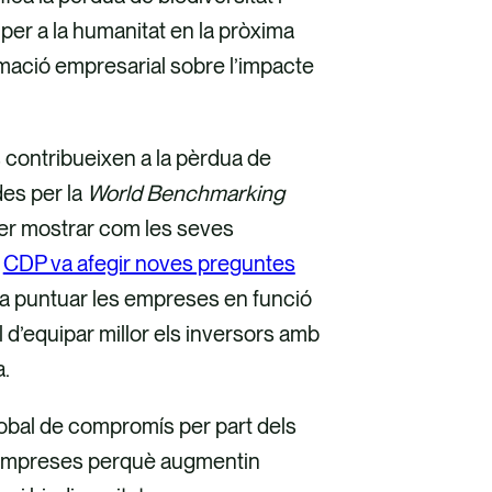
er a la humanitat en la pròxima
rmació empresarial sobre l’impacte
 contribueixen a la pèrdua de
des per la
World Benchmarking
per mostrar com les seves
,
CDP va afegir noves preguntes
 a puntuar les empreses en funció
d’equipar millor els inversors amb
a.
global de compromís per part dels
0 empreses perquè augmentin