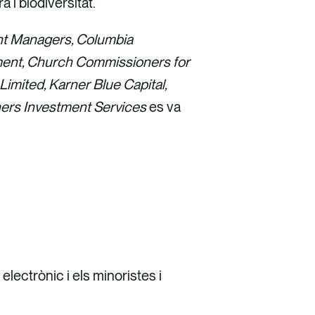
a i biodiversitat.
t Managers, Columbia
ent, Church Commissioners for
mited, Karner Blue Capital,
hers Investment Services
es va
lectrònic i els minoristes i