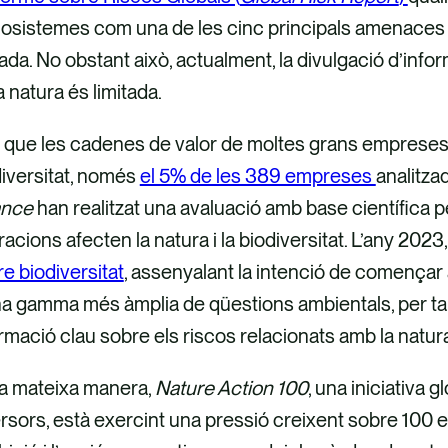
osistemes com una de les cinc principals amenaces p
da. No obstant això, actualment, la divulgació d’info
a natura és limitada.
i que les cadenes de valor de moltes grans empreses
iversitat, només
el 5% de les 389 empreses
analitza
ance
han realitzat una avaluació amb base científica 
acions afecten la natura i la biodiversitat. L’any 2023
e biodiversitat
, assenyalant la intenció de començar
a gamma més àmplia de qüestions ambientals, per tal 
rmació clau sobre els riscos relacionats amb la natur
la mateixa manera,
Nature Action 100
, una iniciativa 
ersors, està exercint una pressió creixent sobre 10