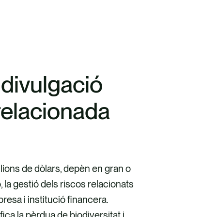
 divulgació
relacionada
lions de dòlars, depèn en gran o
 la gestió dels riscos relacionats
esa i institució financera.
fica la pèrdua de biodiversitat i