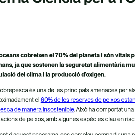
oceans cobreixen el 70% del planeta i són vitals pe
ans, ja que sostenen la seguretat alimentària mund
lació del clima i la producció d’oxigen.
sobrepesca és una de les principals amenaces per al
oximadament el
60% de les reserves de peixos estan 
pesca de manera insostenible
. Això ha comportat una 
acions de peixos, amb algunes espècies clau en risc 
nt d’aquest panorama, ens complau compartir una not