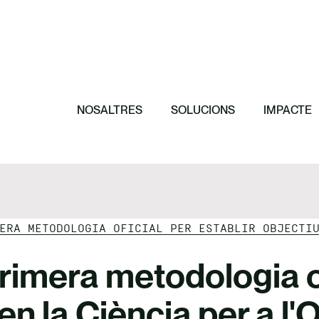
Destacat
Destacat
Destacat
Destacat
11 principis per
El paper de les 
Cap a una organ
efectiva
Invertim en crè
conservació de 
NOSALTRES
SOLUCIONS
IMPACTE
ERA METODOLOGIA OFICIAL PER ESTABLIR OBJECTI
rimera metodologia of
en la Ciència per a l'