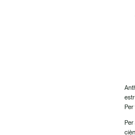
Anth
est
Per 
Per 
cièn