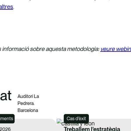
altres
.
COBREIX ELS NOSTRES SERVEIS
 informació sobre aquesta metodologia:
veure webi
at
Auditori La
Pedrera.
Barcelona
iments
Cas d'èxit
Treballem l’estratègia
 2026