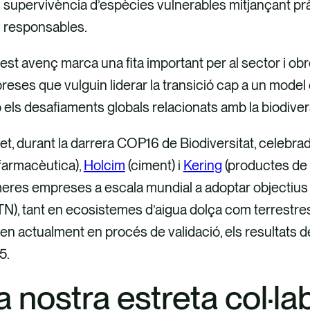
supervivència d’espècies vulnerables mitjançant pr
responsables.
st avenç marca una fita important per al sector i obr
eses que vulguin liderar la transició cap a un model 
els desafiaments globals relacionats amb la biodivers
et, durant la darrera COP16 de Biodiversitat, celebra
farmacèutica),
Holcim
(ciment) i
Kering
(productes de 
eres empreses a escala mundial a adoptar objectius b
N), tant en ecosistemes d’aigua dolça com terrestre
en actualment en procés de validació, els resultats de 
5.
a nostra estreta col·l