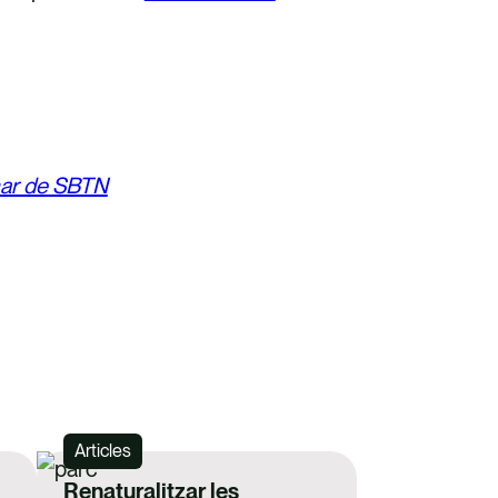
nar de SBTN
Articles
Renaturalitzar les