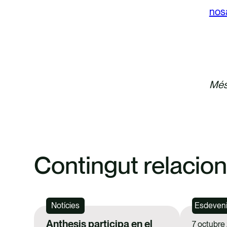
nos
DES
Més
Contingut relacion
Notícies
Esdeven
Anthesis participa en el
7 octubre