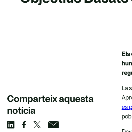
Els 
CONTACTA AMB NOSALTRES
hum
regu
La 
Comparteix aquesta
Apr
es 
notícia
pobl
Dava