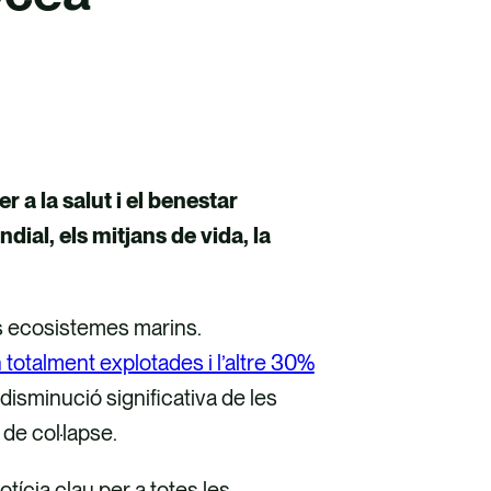
r a la salut i el benestar
ial, els mitjans de vida, la
s ecosistemes marins.
totalment explotades i l’altre 30%
disminució significativa de les
de col·lapse.
ícia clau per a totes les