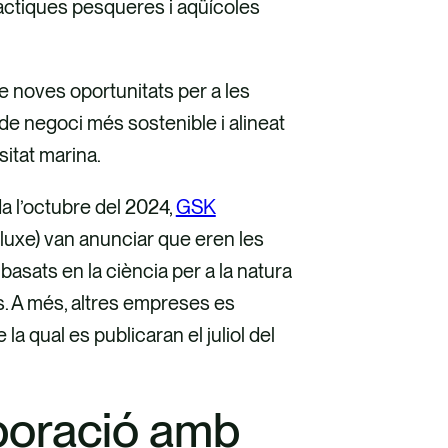
àctiques pesqueres i aqüícoles
e noves oportunitats per a les
de negoci més sostenible i alineat
itat marina.
da l’octubre del 2024,
GSK
luxe) van anunciar que eren les
asats en la ciència per a la natura
s. A més, altres empreses es
la qual es publicaran el juliol del
aboració amb