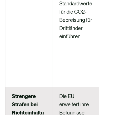
Standardwerte
für
für die CO2-
Bep
Bepreisung für
üb
Drittländer
und 
einführen.
Ber
ng
ein
wen
Pri
ver
Strengere
Die EU
EU-
Strafen bei
erweitert ihre
vo
Nichteinhaltu
Befugnisse
War