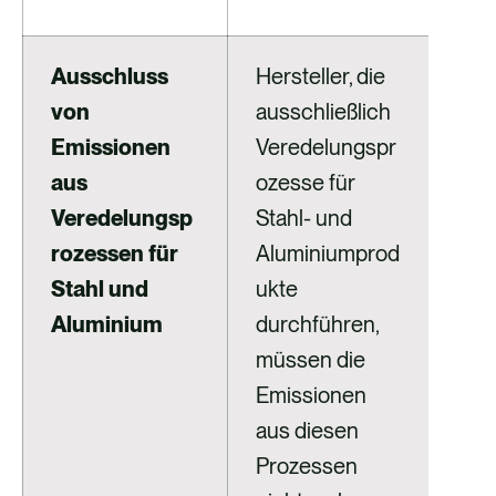
Ausschluss
Hersteller, die
Nic
von
ausschließlich
Hers
Emissionen
Veredelungspr
aus
aus
ozesse für
Ver
Veredelungsp
Stahl- und
oze
rozessen für
Aluminiumprod
dur
Stahl und
ukte
soll
Aluminium
durchführen,
Mel
müssen die
übe
Emissionen
um 
aus diesen
Emi
Prozessen
aus