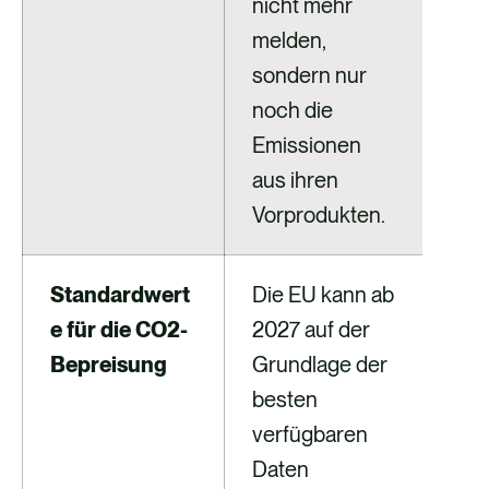
nicht mehr
.
melden,
sondern nur
noch die
Emissionen
aus ihren
Vorprodukten.
Standardwert
Die EU kann ab
CB
e für die CO2-
2027 auf der
Imp
Bepreisung
Grundlage der
Nic
besten
Her
verfügbaren
soll
Daten
Sta