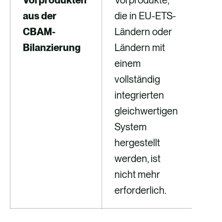
aus der
die in EU-ETS-
Vor
CBAM-
Ländern oder
aus
Bilanzierung
Ländern mit
Emi
einem
hte
vollständig
aus
integrierten
gleichwertigen
System
hergestellt
werden, ist
nicht mehr
erforderlich.