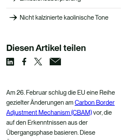
Nicht kalzinierte kaolinische Tone
Diesen Artikel teilen
Ü
T
T
T
b
e
e
e
e
i
i
i
Am 26. Februar schlug die EU eine Reihe
r
l
l
l
gezielter Änderungen am
Carbon Border
F
e
e
e
Adjustment Mechanism (CBAM)
vor, die
a
n
n
n
auf den Erkenntnissen aus der
c
ü
p
ü
Übergangsphase basieren. Diese