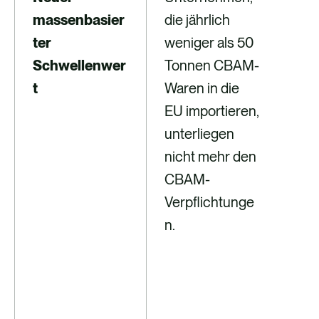
massenbasier
die jährlich
Imp
ter
weniger als 50
sol
Schwellenwer
Tonnen CBAM-
ob 
t
Waren in die
jäh
EU importieren,
Imp
unterliegen
To
nicht mehr den
übe
CBAM-
um
Verpflichtunge
fes
n.
ob 
wei
de
An
erei