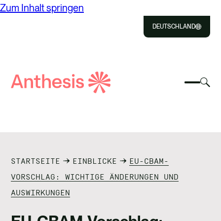
Zum Inhalt springen
DEUTSCHLAND
Close
Select
Aus
to
Auswä
Suche
um
Auswä
Close
um
Anthesis
das
zum
das
Suc
Such
mobile
umz
ÜBER UNS
Menü
umzus
LÖSUNGEN
STARTSEITE
EINBLICKE
EU-CBAM-
NEWS & INSIGHTS
VORSCHLAG: WICHTIGE ÄNDERUNGEN UND
AUSWIRKUNGEN
KONTAKT