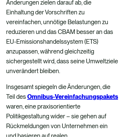
e
b
e
b
Änderungen zielen darauf ab, die
b
e
r
e
Einhaltung der Vorschriften zu
o
r
E
r
vereinfachen, unnötige Belastungen zu
o
X
-
L
reduzieren und das CBAM besser an das
k
M
i
EU-Emissionshandelssystem (ETS)
t
a
n
anzupassen, während gleichzeitig
e
i
k
sichergestellt wird, dass seine Umweltziele
i
l
e
unverändert bleiben.
l
d
Insgesamt spiegeln die Änderungen, die
e
i
Teil des
Omnibus-Vereinfachungspakets
n
n
waren, eine praxisorientierte
Politikgestaltung wider – sie gehen auf
Rückmeldungen von Unternehmen ein
und basieren auf realen