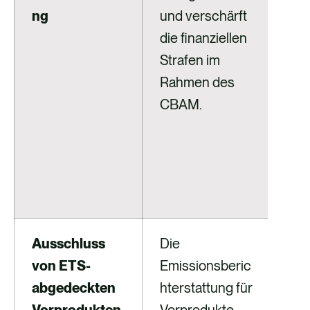
ng
und verschärft
noc
die finanziellen
da
Strafen im
Reg
Rahmen des
mel
CBAM.
müs
han
hoh
Str
ver
Ausschluss
Die
Nic
von ETS-
Emissionsberic
Her
abgedeckten
hterstattung für
sol
Vorprodukten
Vorprodukte,
abg