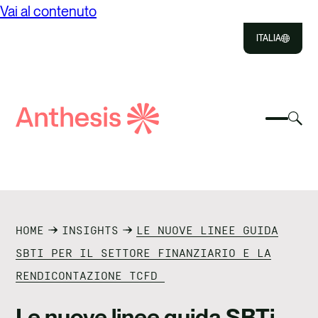
Vai al contenuto
ITALIA
Close
Select
Sel
to
Select
Ricerca
to
Selec
Close
to
Anthesis
tog
to
toggle
sea
searc
mobile
mod
CHI SIAMO
menu
COSA FACCIAMO
HOME
INSIGHTS
LE NUOVE LINEE GUIDA
IL NOSTRO IMPATTO
SBTI PER IL SETTORE FINANZIARIO E LA
RENDICONTAZIONE TCFD
RISORSE
Le nuove linee guida SBTi