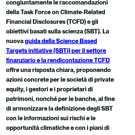
v
v
v
v
congiuntamente le raccomandazioni
i
i
i
i
della Task Force on Climate-Related
d
d
d
d
Financial Disclosures (TCFD) e gli
i
i
i
i
obiettivi basati sulla scienza (SBT). La
v
v
v
v
nuova
guida della Science Based
i
i
i
i
Targets initiative (SBTi) per il settore
a
a
a
a
finanziario e la rendicontazione TCFD
F
X
e
L
offre una risposta chiara, proponendo
a
-
i
azioni concrete per le società di private
c
m
n
equity, i gestori e i proprietari di
e
a
k
patrimoni, nonché per le banche, al fine
b
i
e
di armonizzare la definizione degli SBT
o
l
d
con le informazioni sui rischi e le
o
i
opportunità climatiche e con i piani di