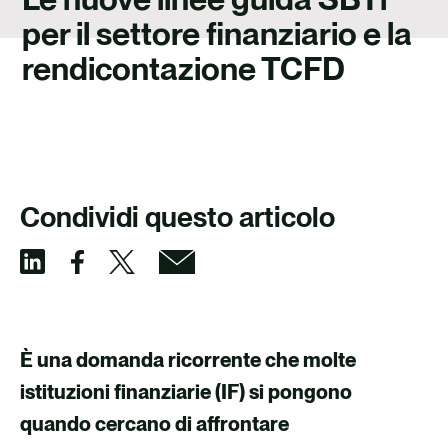
CARRIERE
per il settore finanziario e la
CONTATTO
rendicontazione TCFD
Condividi questo articolo
C
C
C
C
o
o
o
o
n
n
n
n
È una domanda ricorrente che molte
d
d
d
d
istituzioni finanziarie (IF) si pongono
i
i
i
i
quando cercano di affrontare