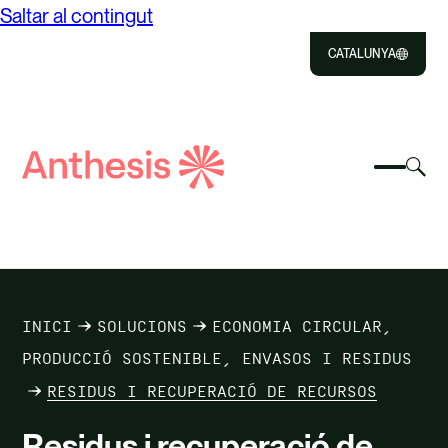
Saltar al contingut
CATALUNYA
Close
Select
Sel
to
Selecc
Cerca
per
Selec
Close
per
Anthesis
can
per
canvia
el
cerca
el
mod
NOSALTRES
menú
de
del
cer
SOLUCIONS
mòbil
INICI
SOLUCIONS
ECONOMIA CIRCULAR,
IMPACTE
PRODUCCIÓ SOSTENIBLE, ENVASOS I RESIDUS
RESIDUS I RECUPERACIÓ DE RECURSOS
RECURSOS
Residus i recuperació de