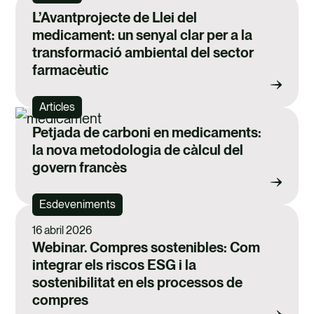
normativa pertinent.
L’Avantprojecte de Llei del
Avaluar la tecnologia adequada i les
medicament: un senyal clar per a la
opcions de socis per a la desviació de
transformació ambiental del sector
residus.
farmacèutic
Proporcionar anàlisi de mancances i
suport a la certificació de zero residus.
Articles
Petjada de carboni en medicaments:
Implementació:
Implanta i millora els
la nova metodologia de càlcul del
programes de reducció, reutilització i
govern francès
reciclatge mitjançant suport operatiu,
Esdeveniments
formació, suport a les adquisicions i
16 abril 2026
supervisió dels programes. Implanta el
Webinar. Compres sostenibles: Com
reciclatge de subproductes d’aliments i
integrar els riscos ESG i la
begudes.
sostenibilitat en els processos de
compres