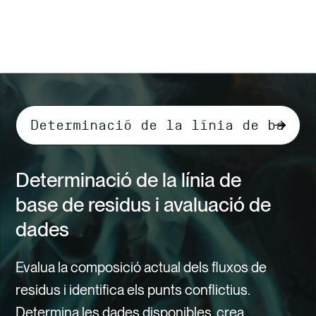
Seleccioneu
el
contingut
Determinació de la línia de
de
base de residus i avaluació de
la
dades
pestanya
Evalua la composició actual dels fluxos de
residus i identifica els punts conflictius.
Determina les dades disponibles, crea