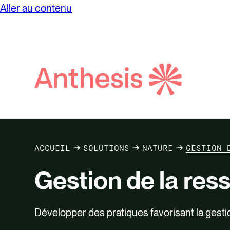
Aller au contenu
Impact 
l’Hom
Voir to
Recherch
Anthèse
Services
Études de cas
Insights
C
ACCUEIL
SOLUTIONS
NATURE
GESTION 
Gestion de la res
Développer des pratiques favorisant la gest