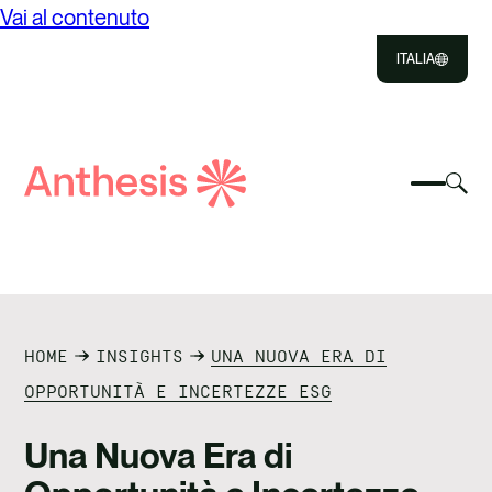
Vai al contenuto
ITALIA
Close
Select
Sel
to
Select
Ricerca
to
Selec
Close
to
Anthesis
tog
to
toggle
sea
searc
mobile
mod
CHI SIAMO
menu
COSA FACCIAMO
HOME
INSIGHTS
UNA NUOVA ERA DI
IL NOSTRO IMPATTO
OPPORTUNITÀ E INCERTEZZE ESG
RISORSE
Una Nuova Era di