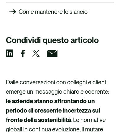
Come mantenere lo slancio
Condividi questo articolo
C
C
C
C
o
o
o
o
n
n
n
n
Dalle conversazioni con colleghi e clienti
d
d
d
d
emerge un messaggio chiaro e coerente:
i
i
i
i
le aziende stanno affrontando un
v
v
v
v
periodo di crescente incertezza sul
i
i
i
i
fronte della sostenibilità
. Le normative
d
d
d
d
globali in continua evoluzione, il mutare