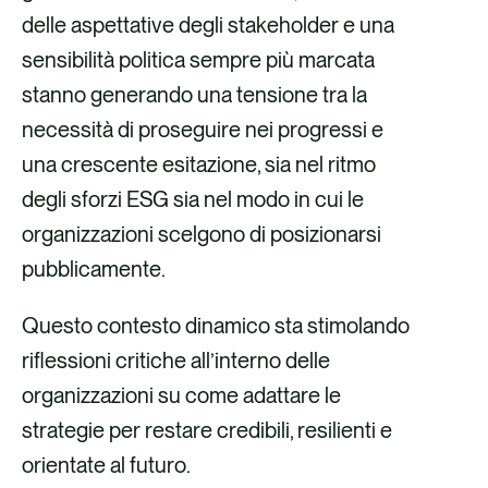
i
i
i
i
delle aspettative degli stakeholder e una
v
v
v
v
sensibilità politica sempre più marcata
i
i
i
i
stanno generando una tensione tra la
a
a
a
a
necessità di proseguire nei progressi e
F
X
e
L
una crescente esitazione, sia nel ritmo
a
-
i
degli sforzi ESG sia nel modo in cui le
c
m
n
organizzazioni scelgono di posizionarsi
e
a
k
pubblicamente.
b
i
e
Questo contesto dinamico sta stimolando
o
l
d
riflessioni critiche all’interno delle
o
i
organizzazioni su come adattare le
k
n
strategie per restare credibili, resilienti e
orientate al futuro.