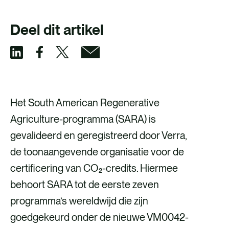
Deel dit artikel
D
D
D
D
e
e
e
e
e
e
e
e
Het South American Regenerative
l
l
l
l
Agriculture-programma (SARA) is
v
v
v
v
gevalideerd en geregistreerd door Verra,
i
i
i
i
de toonaangevende organisatie voor de
a
a
a
a
certificering van CO₂-credits. Hiermee
F
X
e
L
behoort SARA tot de eerste zeven
a
-
i
programma’s wereldwijd die zijn
c
m
n
goedgekeurd onder de nieuwe VM0042-