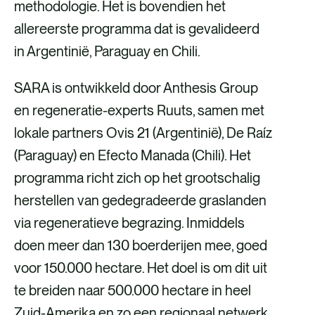
e
a
k
methodologie. Het is bovendien het
b
i
e
allereerste programma dat is gevalideerd
o
l
d
in Argentinië, Paraguay en Chili.
o
i
SARA is ontwikkeld door Anthesis Group
k
n
en regeneratie-experts Ruuts, samen met
lokale partners Ovis 21 (Argentinië), De Raíz
(Paraguay) en Efecto Manada (Chili). Het
programma richt zich op het grootschalig
herstellen van gedegradeerde graslanden
via regeneratieve begrazing. Inmiddels
doen meer dan 130 boerderijen mee, goed
voor 150.000 hectare. Het doel is om dit uit
te breiden naar 500.000 hectare in heel
Zuid-Amerika en zo een regionaal netwerk