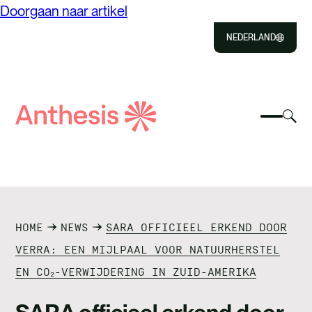
Doorgaan naar artikel
NEDERLAND
Close
Select
Sel
to
Select
Anthese
om
Selec
Close
om
zoeken
het
om
naar
zoe
te
het
in
OVER ONS
zoeke
mobiel
of
menu
uit
OPLOSSINGEN
te
te
HOME
NEWS
SARA OFFICIEEL ERKEND DOOR
schake
sch
ONZE IMPACT
VERRA: EEN MIJLPAAL VOOR NATUURHERSTEL
EN CO₂-VERWIJDERING IN ZUID-AMERIKA
EVENTS & INSIGHTS