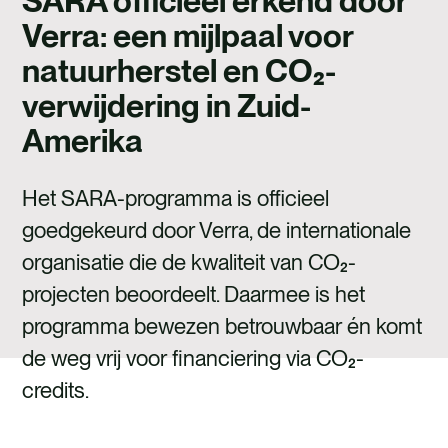
SARA officieel erkend door
WERKEN BIJ
Verra: een mijlpaal voor
CONTACT
natuurherstel en CO₂-
verwijdering in Zuid-
Amerika
Het SARA-programma is officieel
goedgekeurd door Verra, de internationale
organisatie die de kwaliteit van CO₂-
projecten beoordeelt. Daarmee is het
programma bewezen betrouwbaar én komt
de weg vrij voor financiering via CO₂-
credits.