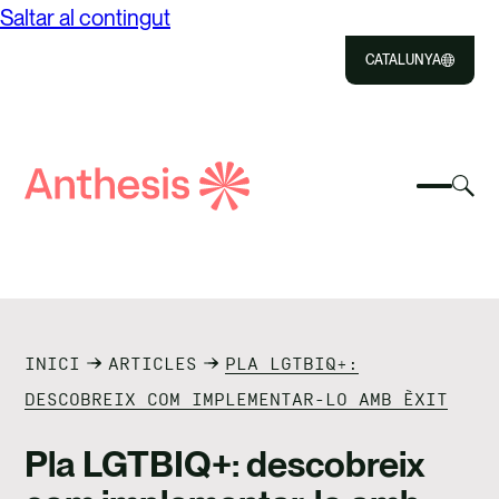
Saltar al contingut
CATALUNYA
Close
Select
Sel
to
Selecc
Cerca
per
Selec
Close
per
Anthesis
can
per
canvia
el
cerca
el
mod
NOSALTRES
menú
de
del
cer
SOLUCIONS
mòbil
INICI
ARTICLES
PLA LGTBIQ+:
IMPACTE
DESCOBREIX COM IMPLEMENTAR-LO AMB ÈXIT
RECURSOS
Pla LGTBIQ+: descobreix