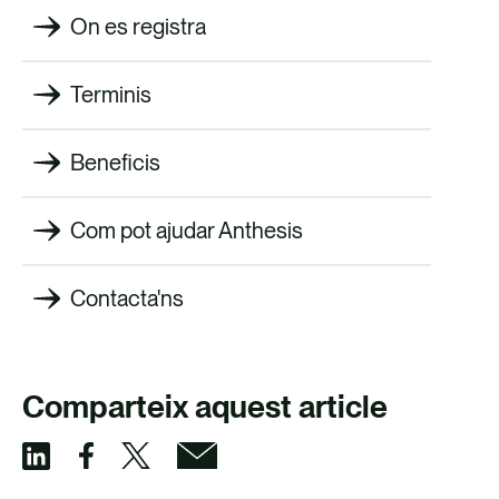
On es registra
Terminis
Beneficis
Com pot ajudar Anthesis
Contacta'ns
Comparteix aquest article
C
C
C
C