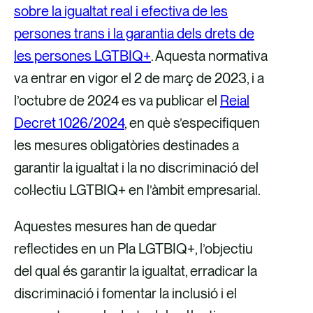
sobre la igualtat real i efectiva de les
é
é
r
é
persones trans i la garantia dels drets de
s
s
r
s
les persones LGTBIQ+
. Aquesta normativa
d
d
e
d
va entrar en vigor el 2 de març de 2023, i a
e
e
u
e
l’octubre de 2024 es va publicar el
Reial
F
X
e
L
Decret 1026/2024
, en què s’especifiquen
a
l
i
les mesures obligatòries destinades a
c
e
n
garantir la igualtat i la no discriminació del
e
c
k
col·lectiu LGTBIQ+ en l’àmbit empresarial.
b
t
e
o
r
d
Aquestes mesures han de quedar
o
ò
i
reflectides en un Pla LGTBIQ+, l’objectiu
k
n
n
del qual és garantir la igualtat, erradicar la
i
discriminació i fomentar la inclusió i el
c