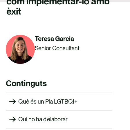
com implementar-lo amb
TALENT
èxit
CONTACTE
Teresa Garcia
Senior Consultant
Continguts
Què és un Pla LGTBQI+
Qui ho ha d'elaborar