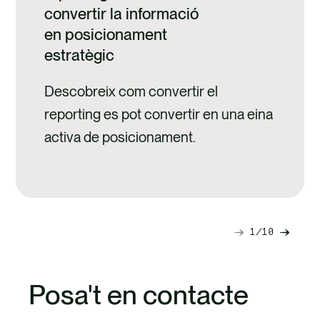
convertir la informació
en posicionament
estratègic
Descobreix com convertir el
reporting es pot convertir en una eina
activa de posicionament.
1
10
Diapositiva
Diapo
següent
anteri
Posa't en contacte