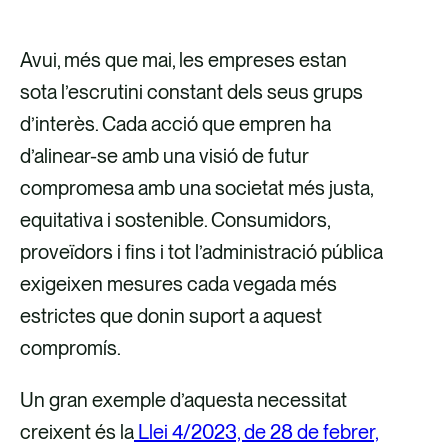
o
o
o
o
m
m
m
m
Avui, més que mai, les empreses estan
p
p
p
p
sota l’escrutini constant dels seus grups
a
a
a
a
d’interès. Cada acció que empren ha
r
r
r
r
d’alinear-se amb una visió de futur
t
t
t
t
compromesa amb una societat més justa,
e
e
e
e
equitativa i sostenible. Consumidors,
i
i
i
i
proveïdors i fins i tot l’administració pública
x
x
x
x
exigeixen mesures cada vegada més
a
a
p
a
estrictes que donin suport a aquest
t
t
e
t
compromís.
r
r
r
r
Un gran exemple d’aquesta necessitat
a
a
c
a
creixent és la
Llei 4/2023, de 28 de febrer,
v
v
o
v