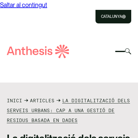
Saltar al contingut
CATALUNYA
Close
Select
Sel
to
Selecc
Cerca
per
Selec
Close
per
Anthesis
can
per
canvia
el
cerca
el
mod
NOSALTRES
menú
de
del
cer
SOLUCIONS
mòbil
INICI
ARTICLES
LA DIGITALITZACIÓ DELS
IMPACTE
SERVEIS URBANS: CAP A UNA GESTIÓ DE
RESIDUS BASADA EN DADES
RECURSOS