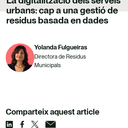
La digitalització dels serveis
TALENT
urbans: cap a una gestió de
CONTACTE
residus basada en dades
Yolanda Fulgueiras
Directora de Residus
Municipals
CONTACTA AMB NOSALTRES
Comparteix aquest article