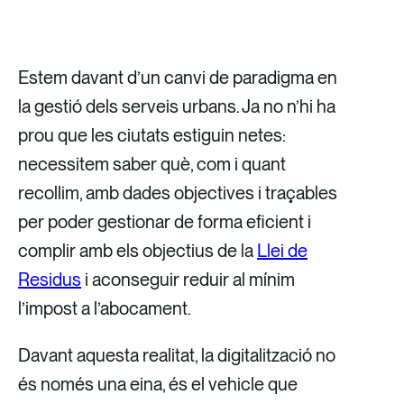
C
C
C
C
o
o
o
o
m
m
m
m
Estem davant d’un canvi de paradigma en
p
p
p
p
la gestió dels serveis urbans. Ja no n’hi ha
a
a
a
a
prou que les ciutats estiguin netes:
r
r
r
r
necessitem saber què, com i quant
t
t
t
t
recollim, amb dades objectives i traçables
e
e
e
e
per poder gestionar de forma eficient i
i
i
i
i
complir amb els objectius de la
Llei de
x
x
x
x
Residus
i aconseguir reduir al mínim
a
a
p
a
l’impost a l’abocament.
t
t
e
t
Davant aquesta realitat, la digitalització no
r
r
r
r
és només una eina, és el vehicle que
a
a
c
a