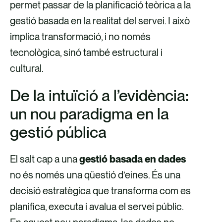
permet passar de la planificació teòrica a la
v
v
o
v
gestió basada en la realitat del servei. I això
é
é
r
é
implica transformació, i no només
s
s
r
s
tecnològica, sinó també estructural i
d
d
e
d
cultural.
e
e
u
e
F
X
e
L
De la intuïció a l’evidència:
a
l
i
un nou paradigma en la
c
e
n
gestió pública
e
c
k
b
t
e
El salt cap a una
gestió basada en dades
o
r
d
no és només una qüestió d’eines. És una
o
ò
i
decisió estratègica que transforma com es
k
n
n
planifica, executa i avalua el servei públic.
i