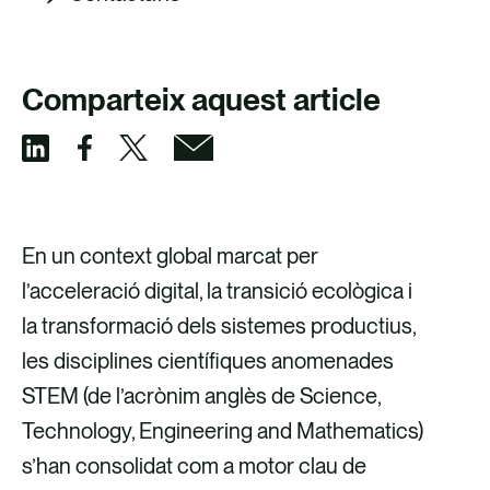
Comparteix aquest article
C
C
C
C
o
o
o
o
m
m
m
m
En un context global marcat per
p
p
p
p
l’acceleració digital, la transició ecològica i
a
a
a
a
la transformació dels sistemes productius,
r
r
r
r
les disciplines científiques anomenades
t
t
t
t
STEM (de l’acrònim anglès de Science,
e
e
e
e
Technology, Engineering and Mathematics)
i
i
i
i
s’han consolidat com a motor clau de