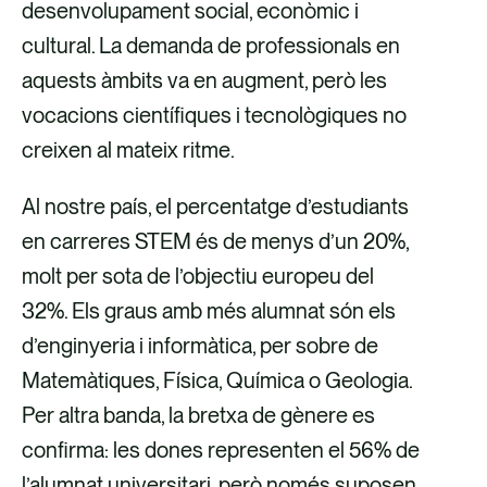
x
x
x
x
desenvolupament social, econòmic i
a
a
p
a
cultural. La demanda de professionals en
t
t
e
t
aquests àmbits va en augment, però les
r
r
r
r
vocacions científiques i tecnològiques no
a
a
c
a
creixen al mateix ritme.
v
v
o
v
Al nostre país, el percentatge d’estudiants
é
é
r
é
en carreres STEM és de menys d’un 20%,
s
s
r
s
molt per sota de l’objectiu europeu del
d
d
e
d
32%. Els graus amb més alumnat són els
e
e
u
e
d’enginyeria i informàtica, per sobre de
F
X
e
L
Matemàtiques, Física, Química o Geologia.
a
l
i
Per altra banda, la bretxa de gènere es
c
e
n
confirma: les dones representen el 56% de
e
c
k
l’alumnat universitari, però només suposen