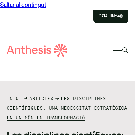
Saltar al contingut
CATALUNYA
Close
Select
Sel
to
Selecc
Cerca
per
Selec
Close
per
Anthesis
can
per
canvia
el
cerca
el
mod
NOSALTRES
menú
de
del
cer
SOLUCIONS
mòbil
INICI
ARTICLES
LES DISCIPLINES
IMPACTE
CIENTÍFIQUES: UNA NECESSITAT ESTRATÈGICA
EN UN MÓN EN TRANSFORMACIÓ
RECURSOS