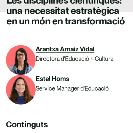
Les disciplines científiques:
TALENT
una necessitat estratègica
CONTACTE
en un món en transformació
Arantxa Arnaiz Vidal
Directora d'Educació + Cultura
Estel Homs
Service Manager d'Educació
Continguts