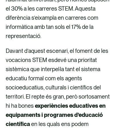
b
t
e
el 30% a les carreres STEM. Aquesta
o
r
d
diferència s’eixampla en carreres com
o
ò
i
informàtica amb tan sols el 17% de la
k
n
n
representació.
i
c
Davant d’aquest escenari, el foment de les
vocacions STEM esdevé una prioritat
sistèmica que interpel·la tant el sistema
educatiu formal com els agents
socioeducatius, culturals i científics del
territori. El repte és gran, però sortosament
hi ha bones
experiències educatives en
equipaments i programes d’educació
científica
en les quals ens podem