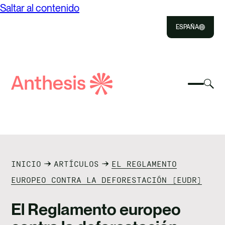
Saltar al contenido
ESPAÑA
Close
Select
Sel
to
Selecc
Búsqueda
par
Selec
Close
para
de
alte
para
alterna
el
busca
Anthesis
el
mo
NOSOTROS
menú
de
móvil
bús
SOLUCIONES
INICIO
ARTÍCULOS
EL REGLAMENTO
IMPACTO
EUROPEO CONTRA LA DEFORESTACIÓN (EUDR)
RECURSOS
El Reglamento europeo