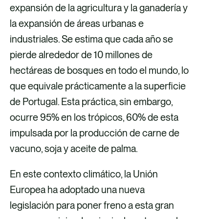
expansión de la agricultura y la ganadería y
í
í
o
í
la expansión de áreas urbanas e
a
a
r
a
industriales. Se estima que cada año se
F
X
c
L
pierde alrededor de 10 millones de
a
o
i
hectáreas de bosques en todo el mundo, lo
c
r
n
que equivale prácticamente a la superficie
e
r
k
de Portugal. Esta práctica, sin embargo,
b
e
e
ocurre 95% en los trópicos, 60% de esta
o
o
d
impulsada por la producción de carne de
o
e
i
vacuno, soja y aceite de palma.
k
l
n
e
En este contexto climático, la Unión
c
Europea ha adoptado una nueva
t
legislación para poner freno a esta gran
r