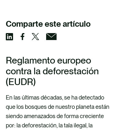
Comparte este artículo
C
C
C
C
o
o
o
o
Reglamento europeo
m
m
m
m
contra la deforestación
p
p
p
p
(EUDR)
a
a
a
a
r
r
r
r
En las últimas décadas, se ha detectado
t
t
t
t
que los bosques de nuestro planeta están
i
i
i
i
siendo amenazados de forma creciente
r
r
r
r
por: la deforestación, la tala ilegal, la
v
v
p
v