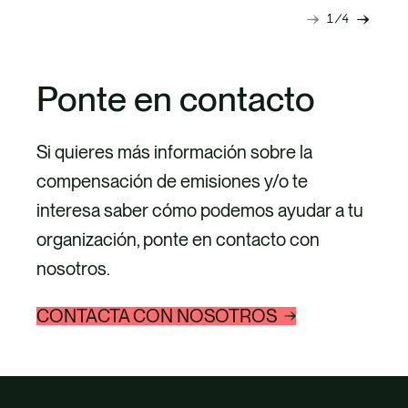
consumo y producción y la
1
4
Diapositiva
Diapo
destrucción de la naturaleza. Del
siguiente
anteri
mismo modo, el informe del Foro
Ponte en contacto
Económico Mundial sobre “The
future of Nature and Business“,
Si quieres más información sobre la
publicado el…
compensación de emisiones y/o te
interesa saber cómo podemos ayudar a tu
organización, ponte en contacto con
nosotros.
CONTACTA CON NOSOTROS